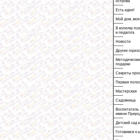
острова
Есть идея!
Мой дом, моя
В копилку пс
и педагога
Новости
Другие гориз
Методически
подарки
Секреты про
Первая поло
Мастерская
Садовница
Воспитатель 
имени Приро
Детский сад к
Готовимся к 