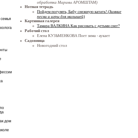
обработка Марины АРОМШТАМ)
Нотная тетрадь
Пойдем погулять, Бабу снежную катать!
(Зимние
песни и игры для малышей)
 семья
Картинная галерея
Тамара ВАЛКИНА Как рисовать с детьми снег?
ихолога
Рабочий стол
Елена КУЗЬМЕНКОВА Поет зима - аукает
Садовница
Новогодний стол
онты
е
фессии
са
по
да
ак дом
школе