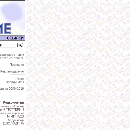
ССЫЛКИ
здательский дом
ервое сентября»
Подписка
Рекламодателю
Наши
координаты
шивка
2000-2019
Редколлегия
лавный редактор
трий ТЮТТЕРИН
ютерная вёрстка
М.МИНАЕВ
Корректор
Е.ВОЛОДИНА