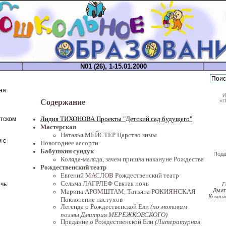
N01 (26), 1-15.01.2000
ая
И
«П
Содержание
Лидия ТИХОНОВА Проекты "Детский сад будущего"
етском
Мастерская
Наталья МЕЙСТЕР Царство зимы
 с
Новогоднее ассорти
Бабушкин сундук
Под
Коляда-маляда, зачем пришла накануне Рождества
Рождественский театр
Евгений МАСЛОВ Рождественский театр
Сельма ЛАГРЛЕФ Святая ночь
чь
Г
Дми
Марина АРОМШТАМ, Татьяна РОКИЯНСКАЯ
Компь
Поклонение пастухов
Легенда о Рождественской Ели
(по мотивам
поэмы Дмитрия МЕРЕЖКОВСКОГО)
Предание о Рождественской Ели
(Литературная