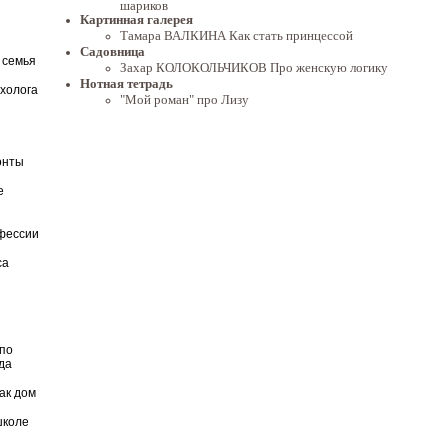
шариков
Картинная галерея
Тамара ВАЛКИНА Как стать принцессой
Садовница
 семья
Захар КОЛОКОЛЬЧИКОВ Про женскую логику
Нотная тетрадь
ихолога
"Мой роман" про Лизу
онты
е
фессии
са
по
да
ак дом
школе