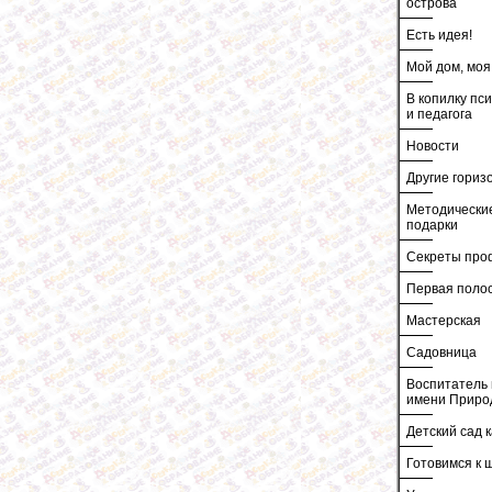
острова
Есть идея!
Мой дом, моя
В копилку пс
и педагога
Новости
Другие гориз
Методически
подарки
Секреты про
Первая поло
Мастерская
Садовница
Воспитатель 
имени Приро
Детский сад к
Готовимся к 