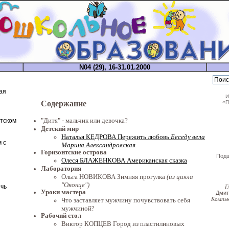
N04 (29), 16-31.01.2000
ая
И
«П
Содержание
"Дитя" - мальчик или девочка?
етском
Детский мир
Наталья КЕДРОВА Пережить любовь
Беседу вела
 с
Марина Александровская
Горизонтские острова
Под
Олеся БЛАЖЕНКОВА Американская сказка
Лаборатория
Ольга НОВИКОВА Зимняя прогулка
(из цикла
"Оконце")
чь
Г
Уроки мастера
Дми
Что заставляет мужчину почувствовать себя
Компь
мужчиной?
Рабочий стол
Виктор КОПЦЕВ Город из пластилиновых