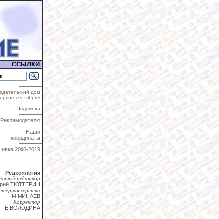
ССЫЛКИ
здательский дом
ервое сентября»
Подписка
Рекламодателю
Наши
координаты
шивка
2000-2019
Редколлегия
лавный редактор
трий ТЮТТЕРИН
ютерная вёрстка
М.МИНАЕВ
Корректор
Е.ВОЛОДИНА