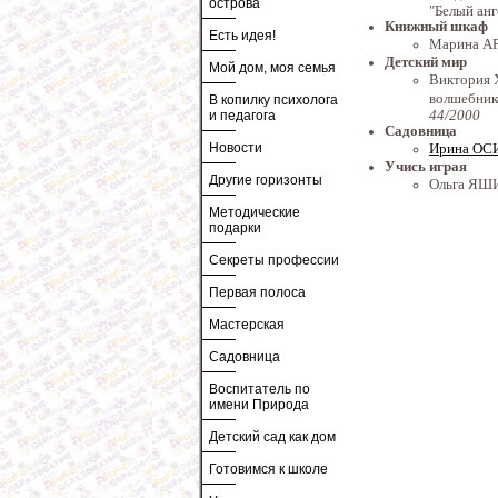
острова
"Белый ан
Книжный шкаф
Есть идея!
Марина А
Детский мир
Мой дом, моя семья
Виктория
волшебник
В копилку психолога
44/2000
и педагога
Садовница
Ирина ОСИ
Новости
Учись играя
Другие горизонты
Ольга ЯШИ
Методические
подарки
Секреты профессии
Первая полоса
Мастерская
Садовница
Воспитатель по
имени Природа
Детский сад как дом
Готовимся к школе