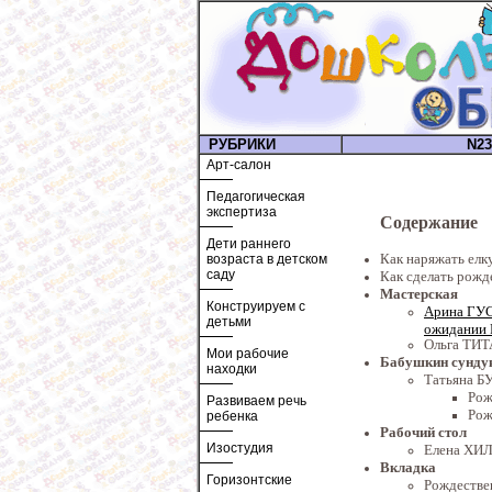
РУБРИКИ
N23
Арт-салон
Педагогическая
экспертиза
Содержание
Дети раннего
Как наряжать елк
возраста в детском
саду
Как сделать рожд
Мастерская
Конструируем с
Арина ГУ
детьми
ожидании 
Ольга ТИТ
Мои рабочие
Бабушкин сунду
находки
Татьяна 
Рож
Развиваем речь
Рож
ребенка
Рабочий стол
Изостудия
Елена ХИЛ
Вкладка
Горизонтские
Рождествен