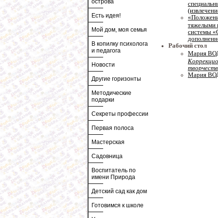
острова
специальн
(извлечени
Есть идея!
«Положение
тяжелыми 
Мой дом, моя семья
системы «
дополненн
В копилку психолога
Рабочий стол
и педагога
Мария ВОД
Коррекцио
Новости
творчест
Мария ВО
Другие горизонты
Методические
подарки
Секреты профессии
Первая полоса
Мастерская
Садовница
Воспитатель по
имени Природа
Детский сад как дом
Готовимся к школе