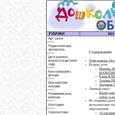
РУБРИКИ
N14 
Арт-салон
Педагогическая
экспертиза
Содержание
Дети раннего
Тема номера: Ос
возраста в детском
саду
Разные дети
Марина А
Конструируем с
МАХОТИН 
детьми
Елена КАП
Татьяна П
Мои рабочие
Людмила 
находки
Личный опыт
Взгляд изн
Развиваем речь
садов, в к
ребенка
Из сборника рег
методических ма
Изостудия
образованию
Горизонтские
«О расшир