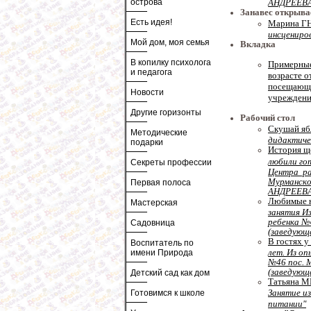
АНДРЕЕВА
острова
Занавес открыва
Есть идея!
Марина ГН
инсцениро
Мой дом, моя семья
Вкладка
В копилку психолога
Примерные
и педагога
возрасте от
посещающи
Новости
учреждени
Другие горизонты
Рабочий стол
Скушай ябл
Методические
дидактиче
подарки
История щ
любили гот
Секреты профессии
Центра ра
Мурманско
Первая полоса
АНДРЕЕВА
Любимые н
Мастерская
занятия И
ребенка №
Садовница
(заведующ
В гостях у
Воспитатель по
лет. Из о
имени Природа
№46 пос. 
(заведующ
Детский сад как дом
Татьяна М
Занятие из
Готовимся к школе
питании"