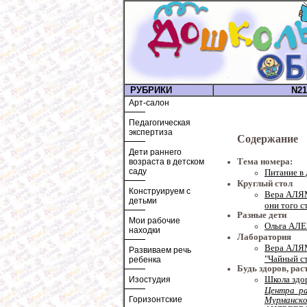
РУБРИКИ
N21
Арт-салон
Педагогическая
экспертиза
Содержание
Дети раннего
Тема номера:
возраста в детском
саду
Питание в 
Круглый стол
Конструируем с
Вера АЛЯМ
детьми
они того с
Разные дети
Мои рабочие
Ольга АЛЕ
находки
Лаборатория
Вера АЛЯ
Развиваем речь
"Чайный с
ребенка
Будь здоров, ра
Школа здо
Изостудия
Центра ра
Мурманско
Горизонтские