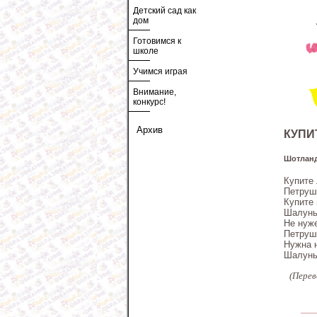
Детский сад как
дом
Готовимся к
школе
Учимся играя
Внимание,
конкурс!
Архив
КУПИТ
Шотланд
Купите 
Петрушк
Купите 
Шалунь
Не нуж
Петрушк
Нужна 
Шалунь
(Перев