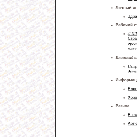
Личный о
Здра
Рабочий с
Л.П.Т
Стра
орга
комп
Книжный 
Петр
дете
Информац
Благ
Хоро
Разное
В ка
Арт-