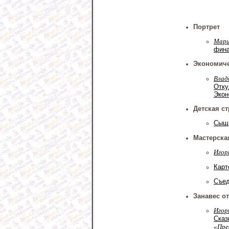
Портрет
Мари
фина
Экономиче
Влад
Отку
Экон
Детская с
Сыщи
Мастерска
Игор
Карт
Съед
Занавес о
Игор
Сказ
«Пре