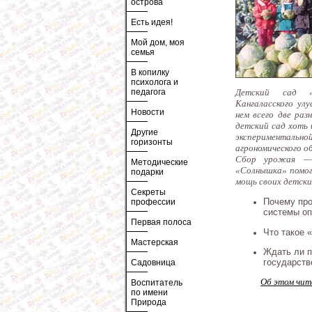
острова
Есть идея!
Мой дом, моя
семья
В копилку
психолога и
педагога
Детский сад «
Кангаласского улу
Новости
нем всего две раз
детский сад хоть 
Другие
эксперимента
горизонты
агрономического о
Сбор урожая — 
Методические
«Солнышка» помог
подарки
мощь своих детски
Секреты
Почему пр
профессии
системы оп
Первая полоса
Что такое 
Мастерская
Ждать ли 
государств
Садовница
Об этом чит
Воспитатель
по имени
Природа