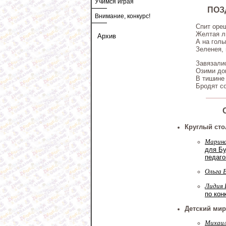
Учимся играя
ПОЗ
Внимание, конкурс!
Спит ореш
Желтая ли
Архив
А на голы
Зеленея, 
Завязалис
Озими до
В тишине
Бродят с
Круглый сто
Марина
для Бу
педаго
Ольга 
Лидия 
по кон
Детский мир
Михаил