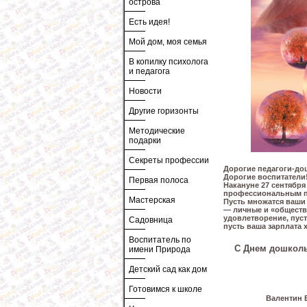
острова
Есть идея!
Мой дом, моя семья
В копилку психолога
и педагога
Новости
Другие горизонты
Методические
подарки
Секреты профессии
Дорогие педагоги-до
Дорогие воспитатели
Первая полоса
Накануне 27 сентября
профессиональным п
Мастерская
Пусть множатся ваши 
— личные и «обществ
удовлетворение, пуст
Садовница
пусть ваша зарплата 
Воспитатель по
С Днем дошколь
имени Природа
Детский сад как дом
Готовимся к школе
Валентин