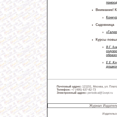
природ
Внимание! К
Конкур
Садовница
«Галер
Курсы повы
В.Г. Ал
оздор
образ
Е.Е. К
дошкол
Почтовый адрес:
121151, Москва, ул. Платов
Телефон:
+7 (495) 637-82-73
Электронный адрес:
periodical@1sept.ru
Журнал Издатель
Издательс