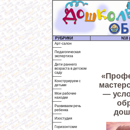
РУБРИКИ
N18 (
Арт-салон
Педагогическая
экспертиза
Дети раннего
возраста в детском
саду
«Проф
Конструируем с
мастерс
детьми
— усло
Мои рабочие
находки
об
Развиваем речь
дош
ребенка
Изостудия
Горизонтские