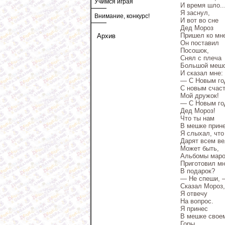
Учимся играя
И время шло..
Я заснул,
Внимание, конкурс!
И вот во сне
Дед Мороз
Пришел ко мн
Архив
Он поставил
Посошок,
Снял с плеча
Большой меш
И сказал мне:
— С Новым го
С новым счас
Мой дружок!
— С Новым го
Дед Мороз!
Что ты нам
В мешке прин
Я слыхал, что
Дарят всем в
Может быть,
Альбомы маро
Приготовил м
В подарок?
— Не спеши, 
Сказал Мороз
Я отвечу
На вопрос.
Я принес
В мешке свое
Горы,