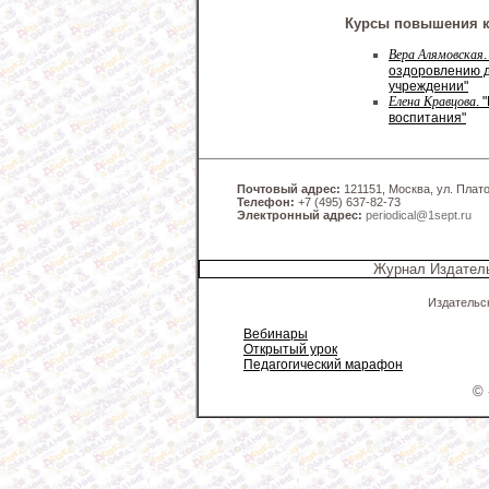
Курсы повышения 
Вера Алямовская
оздоровлению 
учреждении"
Елена Кравцова
.
воспитания"
Почтовый адрес:
121151, Москва, ул. Платов
Телефон:
+7 (495) 637-82-73
Электронный адрес:
periodical@1sept.ru
Журнал Издатель
Издательс
Вебинары
Открытый урок
Педагогический марафон
© 