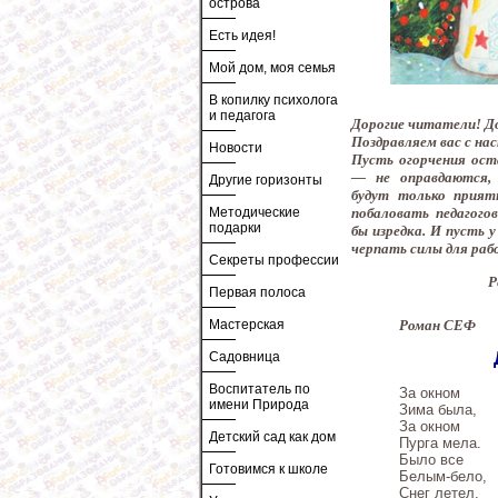
острова
Есть идея!
Мой дом, моя семья
В копилку психолога
и педагога
Дорогие читатели! До
Поздравляем вас с н
Новости
Пусть огорчения ост
— не оправдаются,
Другие горизонты
будут только прият
Методические
побаловать педагого
подарки
бы изредка. И пусть 
черпать силы для раб
Секреты профессии
Р
Первая полоса
Роман СЕФ
Мастерская
Садовница
Воспитатель по
За окном
имени Природа
Зима была,
За окном
Детский сад как дом
Пурга мела.
Было все
Готовимся к школе
Белым-бело,
Снег летел,