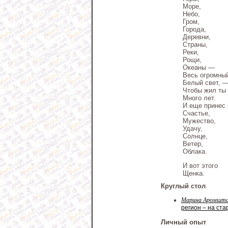
Море,
Небо,
Гром,
Города,
Деревни,
Страны,
Реки,
Рощи,
Океаны —
Весь огромны
Белый свет, 
Чтобы жил ты
Много лет.
И еще принес 
Счастье,
Мужество,
Удачу,
Солнце,
Ветер,
Облака.
И вот этого
Щенка.
Круглый стол
Марина Аромшта
регион – на ст
Личный опыт