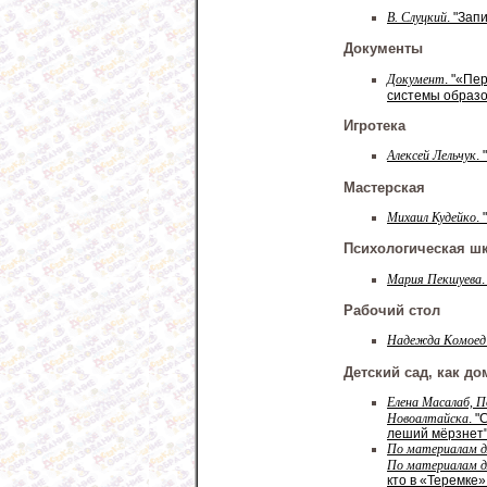
В. Слуцкий
. "Зап
Документы
Документ
. "«Пе
системы образо
Игротека
Алексей Лельчук
.
Мастерская
Михаил Кудейко
.
Психологическая ш
Мария Пекшуева
Рабочий стол
Надежда Комоед
Детский сад, как до
Елена Масалаб, П
Новоалтайска
. 
леший мёрзнет
По материалам д
По материалам д/
кто в «Теремке»