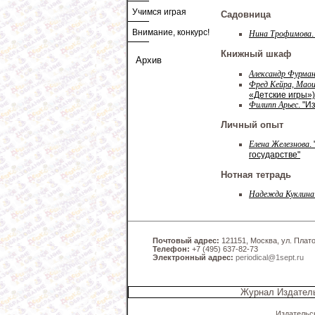
Учимся играя
Садовница
Внимание, конкурс!
Нина Трофимова
Книжный шкаф
Архив
Александр Фурма
Фред Кейра, Мао
«Детские игры»)
Филипп Арьес
. "И
Личный опыт
Елена Железнова
.
государстве"
Нотная тетрадь
Надежда Куклина
Почтовый адрес:
121151, Москва, ул. Платов
Телефон:
+7 (495) 637-82-73
Электронный адрес:
periodical@1sept.ru
Журнал Издатель
Издательс