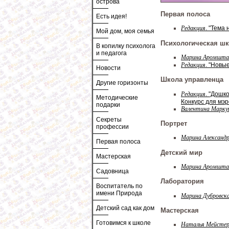
острова
Первая полоса
Есть идея!
Редакция
. "Тема
Мой дом, моя семья
Психологическая ш
В копилку психолога
и педагога
Марина Аромшт
Редакция
. "Новы
Новости
Школа управленца
Другие горизонты
Редакция
. "Дошк
Методические
Конкурс для мэ
подарки
Валентина Марку
Секреты
Портрет
профессии
Марина Александр
Первая полоса
Детский мир
Мастерская
Марина Аромшт
Садовница
Лаборатория
Воспитатель по
имени Природа
Марина Дубровск
Детский сад как дом
Мастерская
Готовимся к школе
Наталья Мейсте