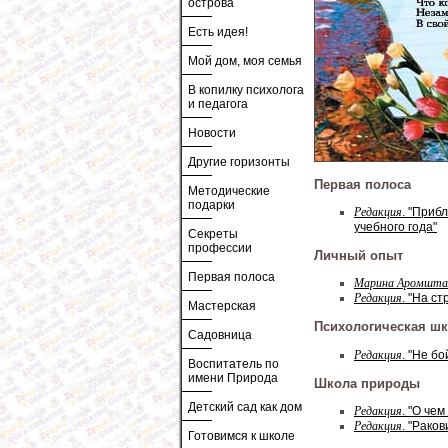
острова
Есть идея!
Мой дом, моя семья
В копилку психолога
и педагога
Новости
Другие горизонты
Первая полоса
Методические
подарки
Редакция
. "Приб
учебного года"
Секреты
профессии
Личный опыт
Первая полоса
Марина Аромшт
Редакция
. "На с
Мастерская
Психологическая ш
Садовница
Редакция
. "Не бо
Воспитатель по
имени Природа
Школа природы
Детский сад как дом
Редакция
. "О че
Редакция
. "Рако
Готовимся к школе