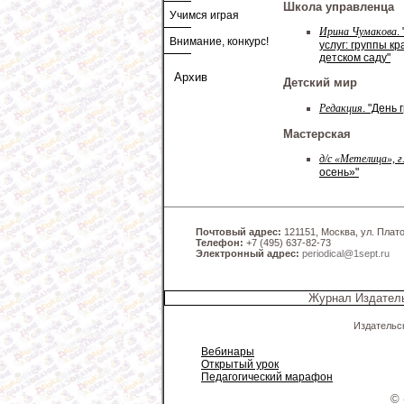
Школа управленца
Учимся играя
Ирина Чумакова
.
Внимание, конкурс!
услуг: группы к
детском саду"
Архив
Детский мир
Редакция
. "День 
Мастерская
д/с «Метелица», 
осень»"
Почтовый адрес:
121151, Москва, ул. Платов
Телефон:
+7 (495) 637-82-73
Электронный адрес:
periodical@1sept.ru
Журнал Издатель
Издательс
Вебинары
Открытый урок
Педагогический марафон
© 