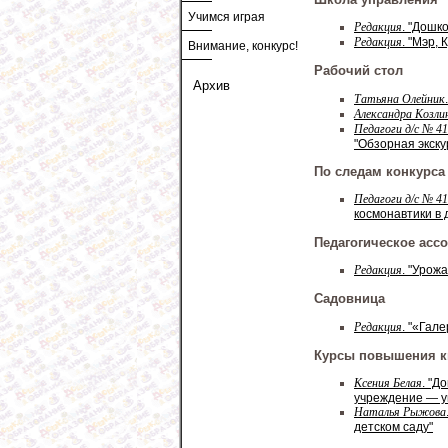
Учимся играя
Редакция
. "Дошк
Редакция
. "Мэр,
Внимание, конкурс!
Рабочий стол
Архив
Татьяна Олейник
Александра Козли
Педагоги д/с № 4
"Обзорная экску
По следам конкурса
Педагоги д/с № 4
космонавтики в 
Педагогическое асс
Редакция
. "Урож
Садовница
Редакция
. "«Гал
Курсы повышения 
Ксения Белая
. "Д
учреждение — у
Наталья Рыжова
детском саду"