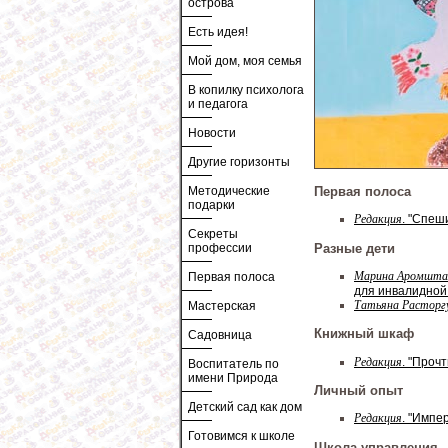
острова
Есть идея!
Мой дом, моя семья
В копилку психолога
и педагога
Новости
Другие горизонты
Методические
Первая полоса
подарки
Редакция
. "Спеш
Секреты
Разные дети
профессии
Марина Аромшта
Первая полоса
для инвалидной 
Татьяна Расторг
Мастерская
Книжный шкаф
Садовница
Редакция
. "Прочт
Воспитатель по
имени Природа
Личный опыт
Детский сад как дом
Редакция
. "Импе
Готовимся к школе
Школа управления