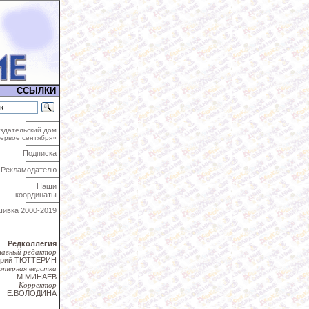
ССЫЛКИ
здательский дом
ервое сентября»
Подписка
Рекламодателю
Наши
координаты
шивка
2000-2019
Редколлегия
лавный редактор
трий ТЮТТЕРИН
ютерная вёрстка
М.МИНАЕВ
Корректор
Е.ВОЛОДИНА