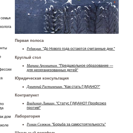
 семья
ихолога
Первая полоса
онты
Редакция
. "До Нового года остаются считанные дни."
е
Круглый стол
Марина Аромштам
. "Предшкольное образование —
фессии
для неорганизованных детей"
са
Юридическая консультация
Дмитрий Растимешин
. "Как стать Г(М)АНО?"
Контрапункт
Владимир Лившиц
. "Статус Г(М)АНО? Профсоюз
по
против!"
да
Лаборатория
ак дом
Роман Селюков
. "Борьба за самостоятельность"
школе
Школьный портфель