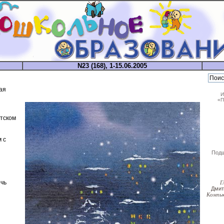
N23 (168), 1-15.06.2005
ая
И
«П
етском
 с
Под
чь
Г
Дми
Компь