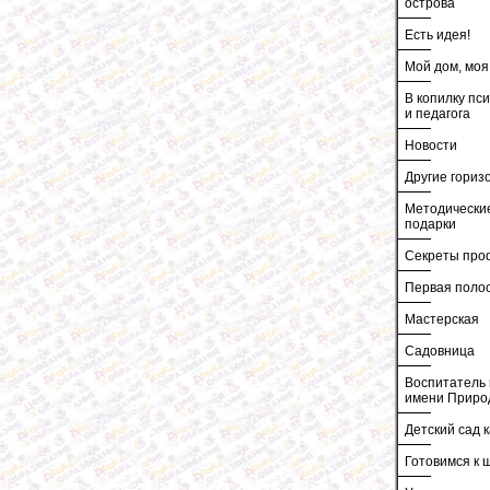
острова
Есть идея!
Мой дом, моя
В копилку пс
и педагога
Новости
Другие гориз
Методически
подарки
Секреты про
Первая поло
Мастерская
Садовница
Воспитатель 
имени Приро
Детский сад к
Готовимся к 