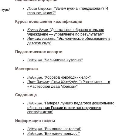
Лидия Свирская
. "Зачем нужна «предшкола»? И
нкурс!
главное, какая?"
Курсы повышения квалификации
Ксения Белая
. "Дошкольное образовательное
учреждение — управление по результатам"
Наталья Рыжова
. "Экологическое образование в
детском саду"
Педагогическое ассорти
Редакция
. "Челнинские «узоры»"
Мастерская
Редакция
. "Хоровод новогодних ёлок"
Нина Иванова, Елена Калибердо
. "«Ровесники» — в
«Мастерской Деда Мороза»"
Садовница
Редакция
. "Галерея лучших педагогов дошкольного
образования России готовится к вручению
сертификатов"
Информация газеты
Редакция
. "Внимание: лотерея!"
Редакция
. "Внимание: конкурс!"