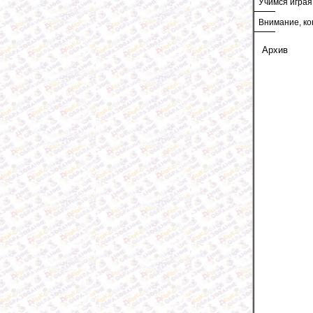
Учимся играя
Внимание, ко
Архив