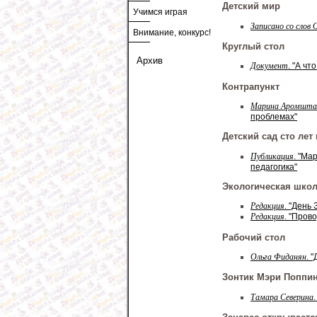
Детский мир
Учимся играя
Записано со слов
Внимание, конкурс!
Круглый стол
Архив
Документ
. "А что
Контрапункт
Марина Аромшт
проблемах"
Детский сад сто лет
Публикация
. "Ма
педагогика"
Экологическая шко
Редакция
. "День
Редакция
. "Пров
Рабочий стол
Ольга Фиданян
. 
Зонтик Мэри Поппи
Тамара Северина