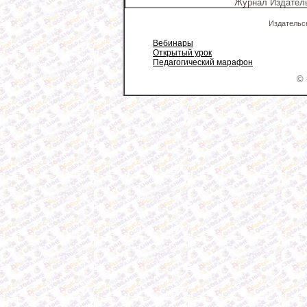
Журнал Издатель
Издательс
Вебинары
Открытый урок
Педагогический марафон
© 