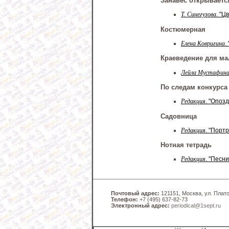
Занавес открываетс
Т. Синегузова
. "Ц
Костюмерная
Елена Ковригина
.
Краеведение для м
Лейла Мустафин
По следам конкурса
Редакция
. "Опоз
Садовница
Редакция
. "Порт
Нотная тетрадь
Редакция
. "Песн
Почтовый адрес:
121151, Москва, ул. Платов
Телефон:
+7 (495) 637-82-73
Электронный адрес:
periodical@1sept.ru