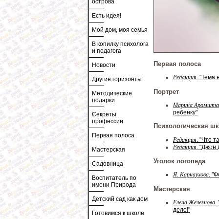
острова
Есть идея!
Мой дом, моя семья
В копилку психолога
и педагога
Первая полоса
Новости
Редакция
. "Тема
Другие горизонты
Портрет
Методические
подарки
Марина Аромштам
ребенку"
Секреты
профессии
Психологическая ш
Первая полоса
Редакция
. "Что 
Редакция
. "Джон
Мастерская
Уголок логопеда
Садовница
Я. Карнаухова
. "
Воспитатель по
имени Природа
Мастерская
Детский сад как дом
Елена Железнова
.
дело!"
Готовимся к школе