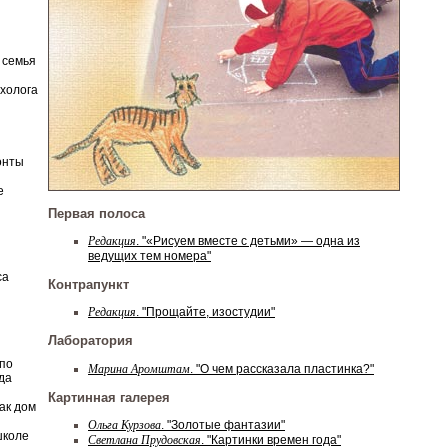
 семья
ихолога
онты
е
Первая полоса
Редакция
. "«Рисуем вместе с детьми» — одна из
ведущих тем номера"
са
Контрапункт
Редакция
. "Прощайте, изостудии"
Лаборатория
по
Марина Аромштам
. "О чем рассказала пластинка?"
да
Картинная галерея
ак дом
Ольга Курзова
. "Золотые фантазии"
школе
Светлана Прудовская
. "Картинки времен года"