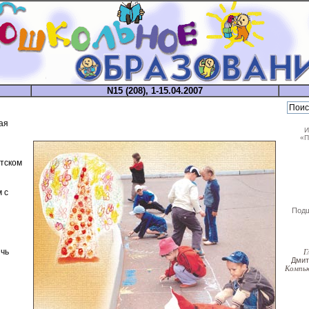
N15 (208), 1-15.04.2007
ая
И
«П
етском
 с
Под
чь
Г
Дми
Компь