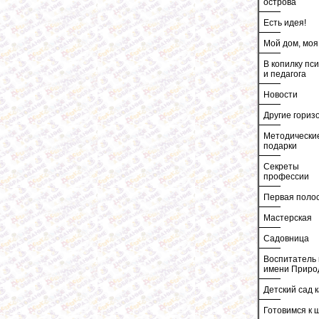
острова
Есть идея!
Мой дом, моя
В копилку пс
и педагога
Новости
Другие гориз
Методически
подарки
Секреты
профессии
Первая поло
Мастерская
Садовница
Воспитатель 
имени Приро
Детский сад к
Готовимся к 