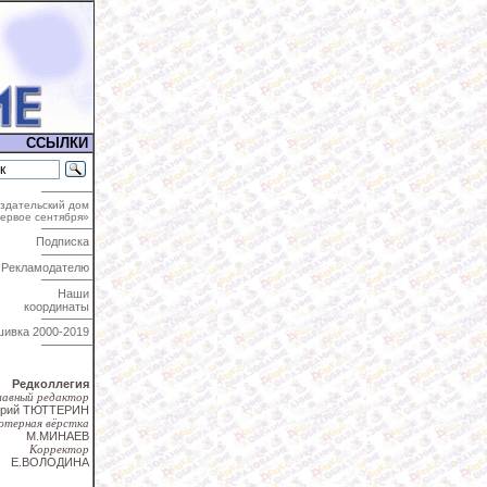
ССЫЛКИ
здательский дом
ервое сентября»
Подписка
Рекламодателю
Наши
координаты
шивка
2000-2019
Редколлегия
лавный редактор
трий ТЮТТЕРИН
ютерная вёрстка
М.МИНАЕВ
Корректор
Е.ВОЛОДИНА