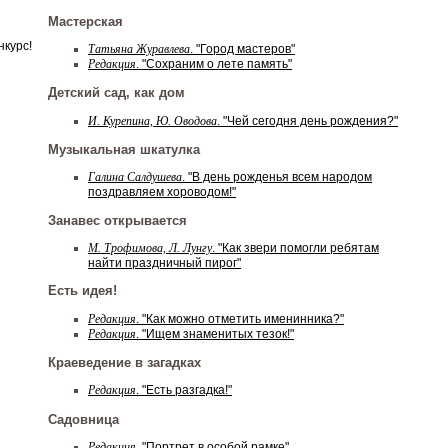
Мастерская
нкурс!
Татьяна Журавлева
. "Город мастеров"
Редакция
. "Сохраним о лете память"
Детский сад, как дом
И. Курепина, Ю. Оводова
. "Чей сегодня день рождения?"
Музыкальная шкатулка
Галина Салдушева
. "В день рожденья всем народом
поздравляем хороводом!"
Занавес открывается
М. Трофимова, Л. Лунгу
. "Как звери помогли ребятам
найти праздничный пирог"
Есть идея!
Редакция
. "Как можно отметить именинника?"
Редакция
. "Ищем знаменитых тезок!"
Краеведение в загадках
Редакция
. "Есть разгадка!"
Садовница
Редакция
. "Портрет в особой рамке"