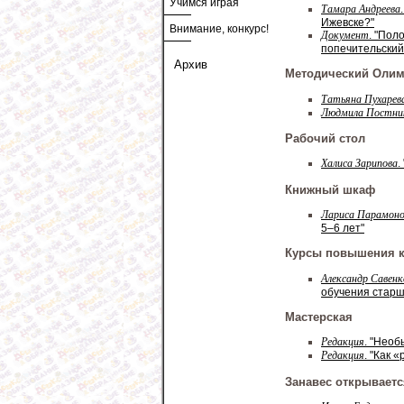
Учимся играя
Тамара Андреева
Ижевске?"
Внимание, конкурс!
Документ
. "Пол
попечительский
Архив
Методический Оли
Татьяна Пухарев
Людмила Постни
Рабочий стол
Халиса Зарипова
.
Книжный шкаф
Лариса Парамоно
5–6 лет"
Курсы повышения 
Александр Савенк
обучения старш
Мастерская
Редакция
. "Необ
Редакция
. "Как 
Занавес открываетс