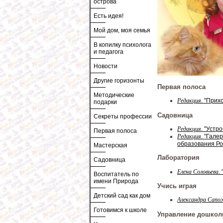
острова
Есть идея!
Мой дом, моя семья
В копилку психолога
и педагога
Новости
Другие горизонты
Первая полоса
Методические
Редакция
. "Прих
подарки
Садовница
Секреты профессии
Редакция
. "Устр
Первая полоса
Редакция
. "Гале
образования Ро
Мастерская
Лаборатория
Садовница
Елена Соловьева
.
Воспитатель по
имени Природа
Учись играя
Детский сад как дом
Александра Сапо
Готовимся к школе
Управление дошкол