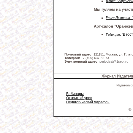
Ирина Бодраченк
Мы гуляем на участ
Раиса Лыткина
.
Арт-салон "Оранже
Редакция
. "В го
Почтовый адрес:
121151, Москва, ул. Платов
Телефон:
+7 (495) 637-82-73
Электронный адрес:
periodical@1sept.ru
Журнал Издатель
Издательс
Вебинары
Открытый урок
Педагогический марафон
© 