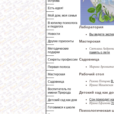
острова
Есть идея!
Мой дом, моя семья
В копилку психолога
и педагога
Лаборатория
Новости
Вы ведете эксп
Другие горизонты
Мастерская
Светлана Андреева
Методические
подарки
память о лете
Садовница
Секреты профессии
Марина Аромшт
Первая полоса
Рабочий стол
Мастерская
Римма Попцова
В
Садовница
Ирина Машевская
Воспитатель по
Детский сад как д
имени Природа
Сон приходит на
Детский сад как дом
Ирина Ефимова
У
Готовимся к школе
Психологическая 