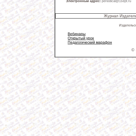
Электронный адрес:
periodical@1sept.ru
Журнал Издатель
Издательс
Вебинары
Открытый урок
Педагогический марафон
© 