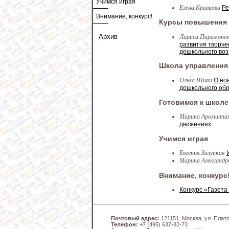
Учимся играя
Елена Кравцова
Ре
Внимание, конкурс!
Курсы повышения
Архив
Лариса Парамоно
развития творче
дошкольного воз
Школа управления
Ольга Шиян
О но
дошкольного об
Готовимся к школе
Марина Аромшт
движениях
Учимся играя
Евгения Залуцкая
Марина Александр
Внимание, конкурс
Конкурс «Газета
Почтовый адрес:
121151, Москва, ул. Платов
Телефон:
+7 (495) 637-82-73