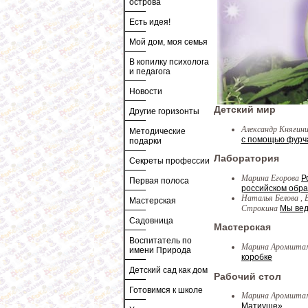
острова
Есть идея!
Мой дом, моя семья
В копилку психолога
и педагога
Новости
Детский мир
Другие горизонты
Александр Княгин
Методические
с помощью фурч
подарки
Лаборатория
Секреты профессии
Марина Егорова
Р
Первая полоса
российском обр
Наталья Белова , 
Мастерская
Строкина
Мы вед
Садовница
Мастерская
Воспитатель по
Марина Аромштам
имени Природа
коробке
Детский сад как дом
Рабочий стол
Готовимся к школе
Марина Аромшт
Матиуше»