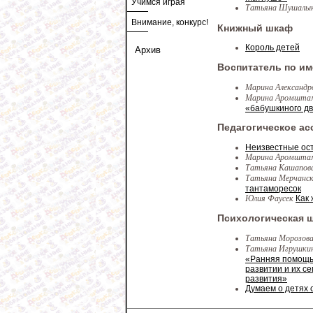
Учимся играя
Татьяна Шушалы
Внимание, конкурс!
Книжный шкаф
Король детей
Архив
Воспитатель по и
Марина Александр
Марина Аромшт
«бабушкиного д
Педагогическое ас
Неизвестные ост
Марина Аромшт
Татьяна Кашапова
Татьяна Мерчанс
тантаморесок
Юлия Фаусек
Как
Психологическая 
Татьяна Морозов
Татьяна Игрушки
«Ранняя помощь 
развитии и их с
развития»
Думаем о детях 