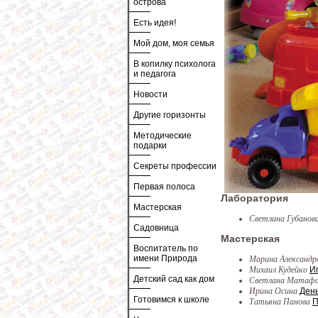
острова
Есть идея!
Мой дом, моя семья
В копилку психолога
и педагога
Новости
Другие горизонты
Методические
подарки
Секреты профессии
Первая полоса
Лаборатория
Мастерская
Светлана Губанов
Садовница
Мастерская
Воспитатель по
имени Природа
Марина Александр
Михаил Кудейко
И
Детский сад как дом
Светлана Матаф
Ирина Осина
День
Готовимся к школе
Татьяна Панова
П