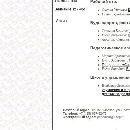
Учимся играя
Рабочий стол
Внимание, конкурс!
Оксана Ушакова
К
Галина Урадовски
Архив
Будь здоров, рас
Татьяна Климова
Елена Абдуллаева
Людмила Смирно
Педагогическое ас
Марина Аромшт
Елена Забирова ,
По дороге в «Св
Елена Бородина
В
Школа управления
Владимир Загвозд
улучшения и сер
детских садов (
Почтовый адрес:
121151, Москва, ул. Платов
Телефон:
+7 (495) 637-82-73
Электронный адрес:
periodical@1sept.ru