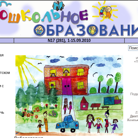
N17 (281), 1-15.09.2010
ая
И
«П
етском
 с
Под
чь
Г
Дми
Компь