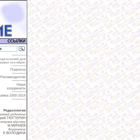
ССЫЛКИ
здательский дом
ервое сентября»
Подписка
Рекламодателю
Наши
координаты
шивка
2000-2019
Редколлегия
лавный редактор
трий ТЮТТЕРИН
ютерная вёрстка
М.МИНАЕВ
Корректор
Е.ВОЛОДИНА