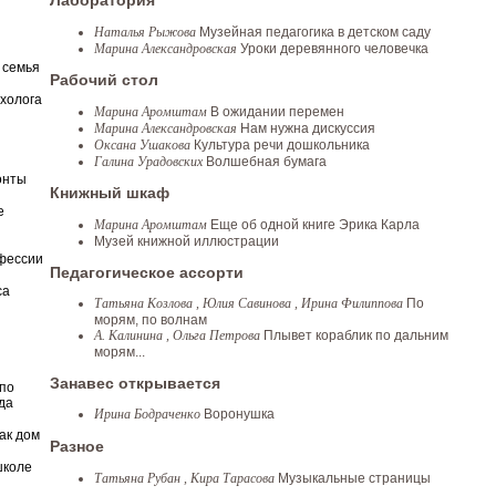
Лаборатория
Наталья Рыжова
Музейная педагогика в детском саду
Марина Александровская
Уроки деревянного человечка
 семья
Рабочий стол
ихолога
Марина Аромштам
В ожидании перемен
Марина Александровская
Нам нужна дискуссия
Оксана Ушакова
Культура речи дошкольника
Галина Урадовских
Волшебная бумага
онты
Книжный шкаф
е
Марина Аромштам
Еще об одной книге Эрика Карла
Музей книжной иллюстрации
фессии
Педагогическое ассорти
са
Татьяна Козлова , Юлия Савинова , Ирина Филиппова
По
морям, по волнам
А. Калинина , Ольга Петрова
Плывет кораблик по дальним
морям...
Занавес открывается
по
да
Ирина Бодраченко
Воронушка
ак дом
Разное
школе
Татьяна Рубан , Кира Тарасова
Музыкальные страницы