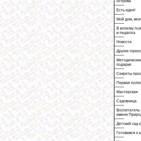
острова
Есть идея!
Мой дом, моя
В копилку пс
и педагога
Новости
Другие гориз
Методически
подарки
Секреты про
Первая поло
Мастерская
Садовница
Воспитатель 
имени Приро
Детский сад к
Готовимся к 