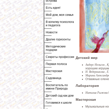
острова
Есть идея!
Мой дом, моя семья
В копилку психолога
и педагога
Новости
Другие горизонты
Методические
подарки
Секреты профессии
Детский мир
Первая полоса
Андерс Нельсон , 
хорошие игрушк
Мастерская
Н. Ведерникова , 
Марина Александр
Садовница
Отважные олен
Воспитатель по
Лаборатория
имени Природа
Наталья Рыжова
Детский сад как дом
Мастерская
Готовимся к школе
Музыкальные но