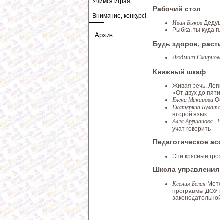
Учимся играя
Рабочий стол
Внимание, конкурс!
Иван Быков
Деду
Рыбка, ты куда 
Архив
Будь здоров, рас
Людмила Смирно
Книжный шкаф
Живая речь. Леп
«От двух до пят
Елена Макарова
О
Екатерина Булато
второй язык
Алла Арушанова , 
учат говорить
Педагогическое ас
Эти красные гро
Школа управления
Ксения Белая
Мет
программы ДОУ в
законодательно