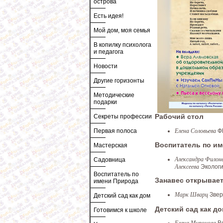
острова
Есть идея!
Мой дом, моя семья
В копилку психолога
и педагога
Новости
Другие горизонты
Методические
подарки
Секреты профессии
Рабочий стол
Елена Соловьева
Ф
Первая полоса
Воспитатель по и
Мастерская
Александра Филоне
Садовница
Алексеева
Экологи
Воспитатель по
Занавес открывае
имени Природа
Марк Шварц
Зве
Детский сад как дом
Детский сад как д
Готовимся к школе