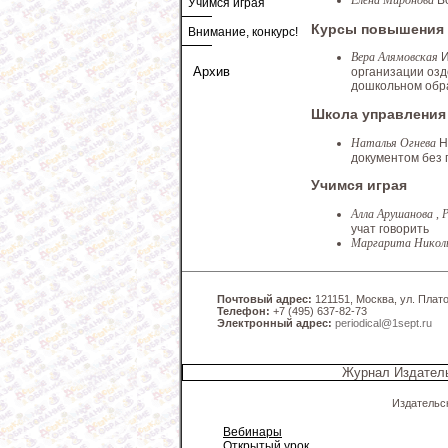
Елена Миронова
В
Учимся играя
Курсы повышения
Внимание, конкурс!
Вера Алямовская
И
Архив
организации озд
дошкольном обр
Школа управления
Наталья Огнева
Н
документом без
Учимся играя
Алла Арушанова , 
учат говорить
Маргарита Никол
Почтовый адрес:
121151, Москва, ул. Платов
Телефон:
+7 (495) 637-82-73
Электронный адрес:
periodical@1sept.ru
Журнал Издатель
Издательс
Вебинары
Открытый урок