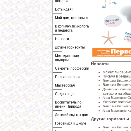
острова
Есть идея!
Мой дом, моя семья
В копилку психолога
и педагога
Новости
Другие горизонты
Методические
подарки
Новости
Секреты профессии
Может ли ребёно
Письма в редак
Первая полоса
Наталья Вишняко
Наталья Вишняко
Мастерская
Дмитрий Тютте
детского на общ
Садовница
Анна Николаева
С
Учебное пособие
Воспитатель по
Наталья Вишняко
имени Природа
Анна Николаева
К
Детский сад как дом
Другие горизонты
Готовимся к школе
Наталья Вишняко