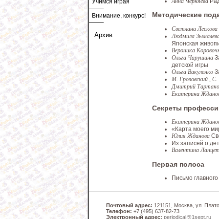
Анна Черняева
Рад
Учимся играя
Методические под
Внимание, конкурс!
Светлана Лескова
Архив
Людмила Зымалев
Японская живопи
Вероника Коровоч
Ольга Чарушина
З
детской игры
Ольга Вакуленко
З
М. Грозовский , С
Дмитрий Тартако
Екатерина Ждано
Секреты професси
Екатерина Ждано
«Карта моего ми
Юлия Жданова
Св
Из записей о де
Валентина Ланц
Первая полоса
Письмо главного
Почтовый адрес:
121151, Москва, ул. Платов
Телефон:
+7 (495) 637-82-73
Электронный адрес:
periodical@1sept.ru