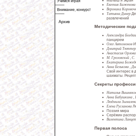
Малыш и экран
Учимся играя
Евгения Баженов
Вероника Коровоч
Внимание, конкурс!
Татьяна Динер
Де
развлечений
Архив
Методические под
Александра Богда
панцирем
Олег Автомонов
И
Дмитрий Тютте
Анастасия Орлов
М. Грозовский , С
Екатерина Божед
Анна Белькова , Д
Свой интерес в 
шахматы. Рецеп
Секреты професси
Наталья Вишняко
Анна Бабушкина ,
Людмила Зымалев
Елена Русланова
Л
Поэзия мира
Серёжин распор
Валентина Ланц
Первая полоса