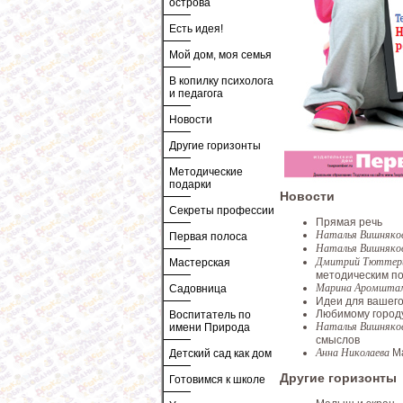
острова
Есть идея!
Мой дом, моя семья
В копилку психолога
и педагога
Новости
Другие горизонты
Методические
подарки
Новости
Секреты профессии
Прямая речь
Наталья Вишняко
Первая полоса
Наталья Вишняко
Дмитрий Тютте
Мастерская
методическим п
Марина Аромшт
Садовница
Идеи для вашего
Любимому город
Воспитатель по
Наталья Вишняко
имени Природа
смыслов
Анна Николаева
М
Детский сад как дом
Другие горизонты
Готовимся к школе