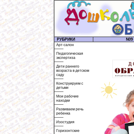
РУБРИКИ
N09 
Арт-салон
Педагогическая
экспертиза
Дети раннего
возраста в детском
саду
Конструируем с
детьми
Мои рабочие
находки
Развиваем речь
ребенка
Изостудия
Горизонтские