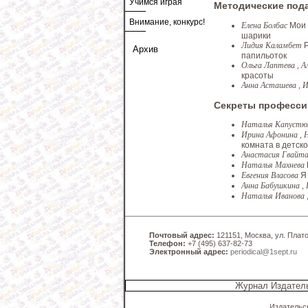
Учимся играя
Методические под
Внимание, конкурс!
Елена Болбас
Мои
шарики
Лидия Каламбет
Архив
папильоток
Ольга Лаптева , 
красоты
Анна Асташева , 
Секреты професси
Наталья Капуст
Ирина Афонина , 
комната в детск
Анастасия Гвайт
Наталья Махнева
Евгения Власова
Я
Анна Бабушкина ,
Наталья Иванова 
Почтовый адрес:
121151, Москва, ул. Платов
Телефон:
+7 (495) 637-82-73
Электронный адрес:
periodical@1sept.ru
Журнал Издатель
Издательс