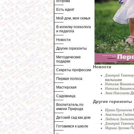
острова
Есть идея!
Мой дом, моя семья
В копилку психолога
и педагога
Новости
Другие горизонты
Методические
подарки
Новости
Секреты профессии
Дмитрий Тютте
Первая полоса
малышам
Наталья Вишняко
Мастерская
Наталья Вишняко
Анна Николаева
Д
Садовница
Другие горизонты
Воспитатель по
имени Природа
Ирина Проничева
Анастасия Гвайт
Детский сад как дом
Людмила Зымалев
Дмитрий Тютте
Готовимся к школе
Марина Зрелова
П