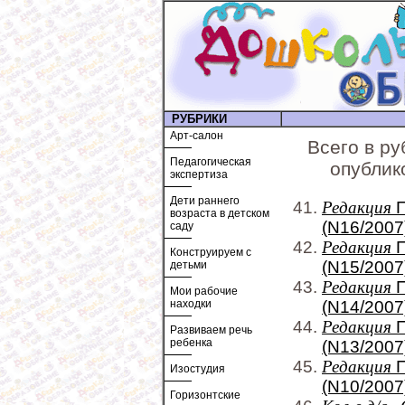
РУБРИКИ
Арт-салон
Всего в р
Педагогическая
опублик
экспертиза
Дети раннего
Редакция
П
возраста в детском
(N16/2007
саду
Редакция
П
Конструируем с
(N15/2007
детьми
Редакция
П
Мои рабочие
находки
(N14/2007
Редакция
П
Развиваем речь
ребенка
(N13/2007
Редакция
П
Изостудия
(N10/2007
Горизонтские