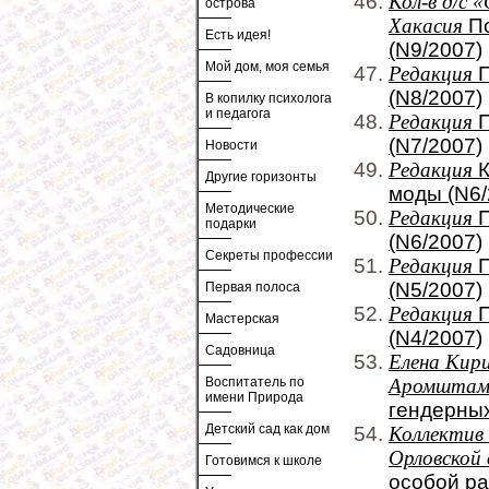
Кол-в д/с «
острова
Хакасия
По
Есть идея!
(N9/2007)
Мой дом, моя семья
Редакция
П
(N8/2007)
В копилку психолога
и педагога
Редакция
П
(N7/2007)
Новости
Редакция
К
Другие горизонты
моды (N6/
Методические
Редакция
П
подарки
(N6/2007)
Секреты профессии
Редакция
П
(N5/2007)
Первая полоса
Редакция
П
Мастерская
(N4/2007)
Садовница
Елена Кир
Воспитатель по
Аромшта
имени Природа
гендерных
Детский сад как дом
Коллектив 
Орловской
Готовимся к школе
особой ра