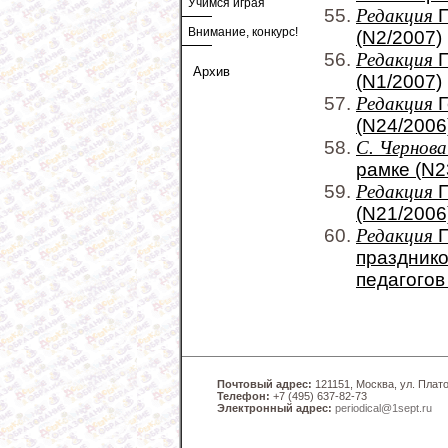
Учимся играя
Редакция
П
Внимание, конкурс!
(N2/2007)
Редакция
П
Архив
(N1/2007)
Редакция
Г
(N24/2006
С. Чернова
рамке (N2
Редакция
П
(N21/2006
Редакция
П
празднико
педагогов
Почтовый адрес:
121151, Москва, ул. Платов
Телефон:
+7 (495) 637-82-73
Электронный адрес:
periodical@1sept.ru