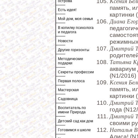
Ксения Бел
острова
память, и
Есть идея!
картинки 
Мой дом, моя семья
Диана Его
педагогич
В копилку психолога
и педагога
самостоят
режимных
Новости
Дмитрий 
Другие горизонты
родителей
Методические
Татьяна К
подарки
аквариум 
Секреты профессии
(N1/2016)
Первая полоса
Ксения Бел
память, и
Мастерская
картинки 
Садовница
Дмитрий 
Воспитатель по
года (N12
имени Природа
Дмитрий 
Детский сад как дом
своими ру
Наталья В
Готовимся к школе
Алиса! (N