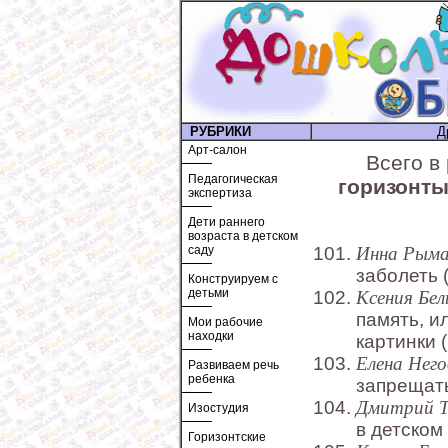
РУБРИКИ
Д
Арт-салон
Всего в
Педагогическая
горизонты
экспертиза
Дети раннего
возраста в детском
саду
Инна Рым
заболеть 
Конструируем с
детьми
Ксения Бел
память, и
Мои рабочие
находки
картинки 
Елена Него
Развиваем речь
ребенка
запрещать
Дмитрий 
Изостудия
в детском
Горизонтские