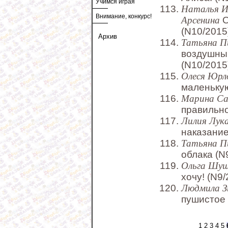
Учимся играя
Наталья И
Внимание, конкурс!
Арсенина
О
(N10/2015
Архив
Татьяна П
воздушны
(N10/2015
Олеся Юрл
маленькую
Марина Са
правильно
Лилия Лук
наказание
Татьяна П
облака (N
Ольга Шуш
хочу! (N9/
Людмила З
пушистое 
1
2
3
4
5