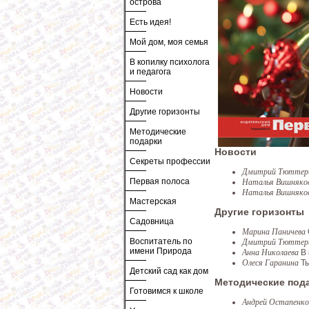
острова
Есть идея!
Мой дом, моя семья
В копилку психолога
и педагога
Новости
Другие горизонты
Методические
подарки
Новости
Секреты профессии
Дмитрий Тютте
Первая полоса
Наталья Вишняко
Наталья Вишняко
Мастерская
Другие горизонты
Садовница
Марина Паничева
Воспитатель по
Дмитрий Тютте
имени Природа
Анна Николаева
В
Олеся Гаранина
Т
Детский сад как дом
Методические под
Готовимся к школе
Андрей Остапенк