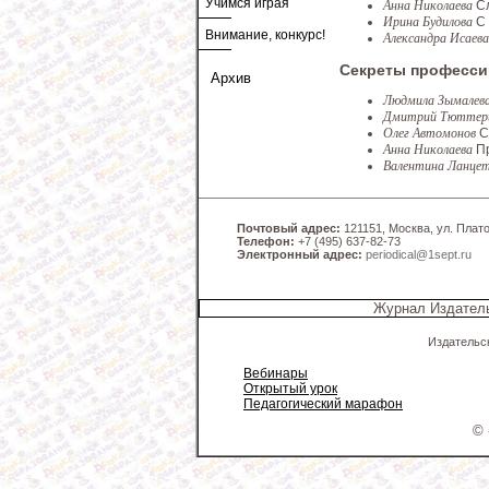
Учимся играя
Анна Николаева
С
Ирина Будилова
С
Внимание, конкурс!
Александра Исаев
Секреты професси
Архив
Людмила Зымалев
Дмитрий Тютте
Олег Автомонов
С
Анна Николаева
П
Валентина Ланц
Почтовый адрес:
121151, Москва, ул. Платов
Телефон:
+7 (495) 637-82-73
Электронный адрес:
periodical@1sept.ru
Журнал Издатель
Издательс
Вебинары
Открытый урок
Педагогический марафон
© 