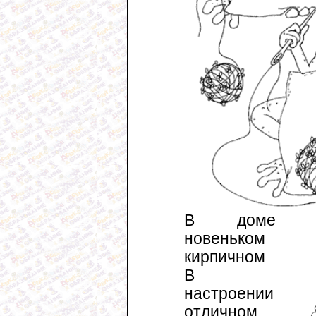
В доме
новеньком
кирпичном
В
настроении
отличном