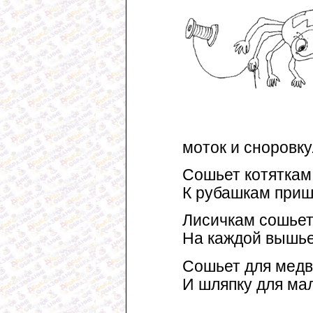
моток и сноровку
Сошьет котяткам
К рубашкам приш
Лисичкам сошьет
На каждой вышье
Сошьет для мед
И шляпку для ма