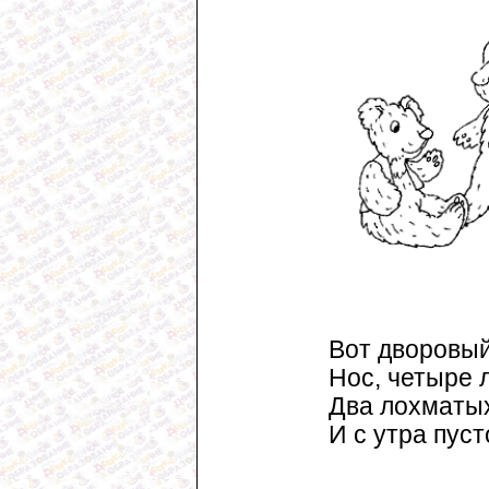
Вот дворовый
Нос, четыре л
Два лохматы
И с утра пус