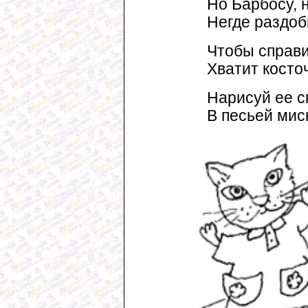
Но Барбосу, н
Негде раздоб
Чтобы справи
Хватит косто
Нарисуй ее с
В песьей мис