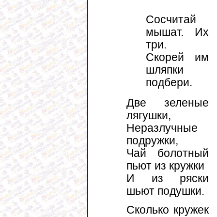
Сосчитай
мышат. Их
три.
Скорей им
шляпки
подбери.
Две зеленые
лягушки,
Неразлучные
подружки,
Чай болотный
пьют из кружки
И из ряски
шьют подушки.
Сколько кружек