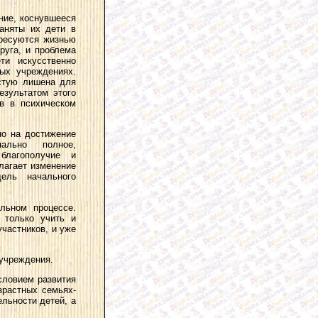
ние, коснувшееся
заняты их дети в
ересуются жизнью
руга, и проблема
ти искусственно
ых учреждениях.
астую лишена для
езультатом этого
ов в психическом
но на достижение
ально полное,
благополучие и
лагает изменение
дель начального
ельном процессе.
 только учить и
участников, и уже
учреждения.
словием развития
зрастных семьях-
ельности детей, а