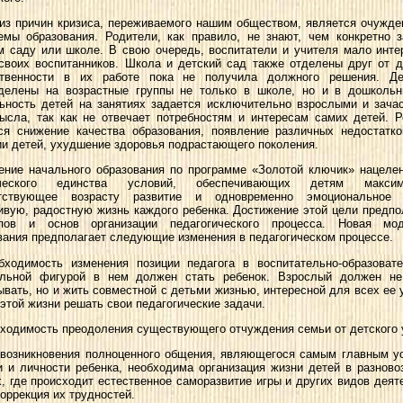
из причин кризиса, переживаемого нашим обществом, является очужде
емы образования. Родители, как правило, не знают, чем конкретно 
м саду или школе. В свою очередь, воспитатели и учителя мало инт
своих воспитанников. Школа и детский сад также отделены друг от д
твенности в их работе пока не получила должного решения. Де
делены на возрастные группы не только в школе, но и в дошкольн
ьность детей на занятиях задается исключительно взрослыми и зач
ысла, так как не отвечает потребностям и интересам самих детей. Р
ся снижение качества образования, появление различных недостатк
ии детей, ухудшение здоровья подрастающего поколения.
ение начального образования по программе «Золотой ключик» нацеле
ического единства условий, обеспечивающих детям максим
етствующее возрасту развитие и одновременно эмоциональное 
ивую, радостную жизнь каждого ребенка. Достижение этой цели предпо
ипов и основ организации педагогического процесса. Новая мо
вания предполагает следующие изменения в педагогическом процессе.
бходимость изменения позиции педагога в воспитательно-образоват
льной фигурой в нем должен стать ребенок. Взрослый должен не
ывать, но и жить совместной с детьми жизнью, интересной для всех ее 
 этой жизни решать свои педагогические задачи.
бходимость преодоления существующего отчуждения семьи от детского 
 возникновения полноценного общения, являющегося самым главным у
и и личности ребенка, необходима организация жизни детей в разново
х, где происходит естественное саморазвитие игры и других видов деят
коррекция их трудностей.