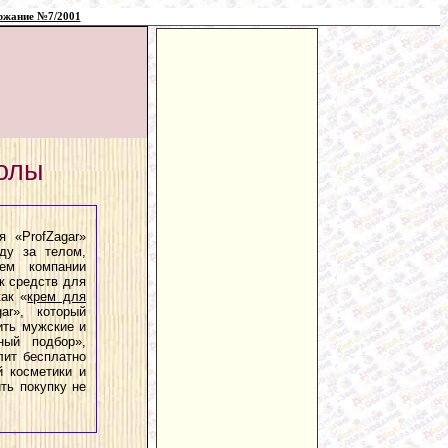
ржание №7/2001
олы
я «ProfZagar»
ду за телом,
ием компании
к средств для
как «
крем для
ar», который
ить мужские и
ный подбор»,
лит бесплатно
й косметики и
ть покупку не