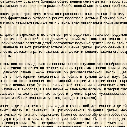
гов центра — создание большой общественной семьи детей и взрослых
должением и расширением реальной собственной семьи каждого ребенка
етском центре дети живут и учатся в разновозрастных группах. Поэтому
ство фронтальных методов в работе педагога с детьми. Большое значе
ателей с микрогруппами детей и специальная организация индивидуаль
а.
нь детей и взрослых в детском центре определяется заранее продуман
й со сменой занятий и созданием условий для самостоятельного тв
 психического развития детей составляют ведущие деятельности этой в
 значение имеют разновозрастное общение детей, разнообразные ви
ьности, детская игра и, наконец, для детей младшего школьного во
ьность.
етском центре закладываются основы широкого гуманитарного образован
ной ступени строится на основе типовой программы воспитания и об
 учебного плана 1—4-х классов общеобразовательной школы. Дет
ятся с некоторыми сведениями из области гуманитарных наук (ис
гия, некоторые сведения из всемирной истории и истории своего нар
и естественных наук (основы физической географии, физические и хим
 биологии и экологии, в математике — элементы алгебры и теории граф
ваивают начала различных искусств (элементарное музицирование, 
 пение, изобразительные искусства, народные ремесла).
чение в детском центре происходит в конкретной деятельности дете
стных делах и занятиях, в разнообразном общении детей м
ательных контактах с педагогами. Такое построение обучения требует о
внутри группы, отказа от классно-урочной формы обучения и предме
го содержания. Это предполагает разумное и гибкое сочетание