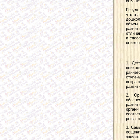
событи
Резуль
что в 
дошкол
объем 
развит
отлича
и спос
снижен
1. Дет
психол
раннег
ступен
возрас
развити
2. Ор
обесп
развит
органи
соотве
решают
3. Сам
общени
значит