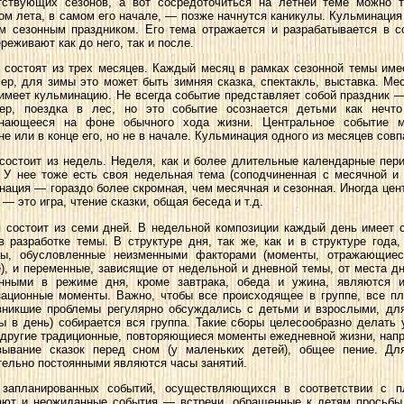
тствующих сезонов, а вот сосредоточиться на летней теме можно т
ом лета, в самом его начале, — позже начнутся каникулы. Кульминация
м сезонным праздником. Его тема отражается и разрабатывается в с
реживают как до него, так и после.
 состоят из трех месяцев. Каждый месяц в рамках сезонной темы име
ер, для зимы это может быть зимняя сказка, спектакль, выставка. Мес
 имеет кульминацию. Не всегда событие представляет собой праздник —
ер, поездка в лес, но это событие осознается детьми как нечт
инающееся на фоне обычного хода жизни. Центральное событие 
не или в конце его, но не в начале. Кульминация одного из месяцев совп
состоит из недель. Неделя, как и более длительные календарные пер
. У нее тоже есть своя недельная тема (соподчиненная с месячной и 
нация — гораздо более скромная, чем месячная и сезонная. Иногда цен
— это игра, чтение сказки, общая беседа и т.д.
 состоит из семи дней. В недельной композиции каждый день имеет 
в разработке темы. В структуре дня, так же, как и в структуре года,
ы, обусловленные неизменными факторами (моменты, отражающие
), и переменные, зависящие от недельной и дневной темы, от места дн
нными в режиме дня, кроме завтрака, обеда и ужина, являются 
зационные моменты. Важно, чтобы все происходящее в группе, все п
зникшие проблемы регулярно обсуждались с детьми и взрослыми, дл
ы в день) собирается вся группа. Такие сборы целесообразно делать 
 другие традиционные, повторяющиеся моменты ежедневной жизни, напр
зывание сказок перед сном (у маленьких детей), общее пение. Дл
тельно постоянными являются часы занятий.
запланированных событий, осуществляющихся в соответствии с п
ают и неожиданные события — встречи, обращенные к детям просьбы