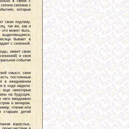
олько в связи с
 сезона связана с
обытиях, которые
ет свою подтему.
яц, так же, как и
 это может быть,
о выделяющееся,
месяца бывает в
адает с сезонной.
иоды, имеет свою
сезонной) и своя
тральное событие
свой смысл, свое
 есть постоянные
ся в ежедневном
я в ходе недели.
и еще некоторые
ланы на будущее,
я чего ежедневно
утром и вечером.
имер, чтение или
я старших детей
ланом взрослых,
, происшествия в