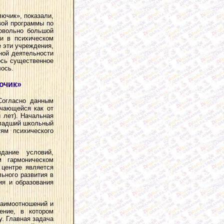
ючик», показали,
вой программы по
овольно большой
и в психическом
 эти учреждения,
ной деятельности
ось существенное
лось.
ючик»
Согласно данным
ичающейся как от
и лет). Начальная
младший школьный
ям психического
дание условий,
м гармоническом
 центре является
ьного развития в
ия и образования
заимоотношений и
ение, в котором
у. Главная задача