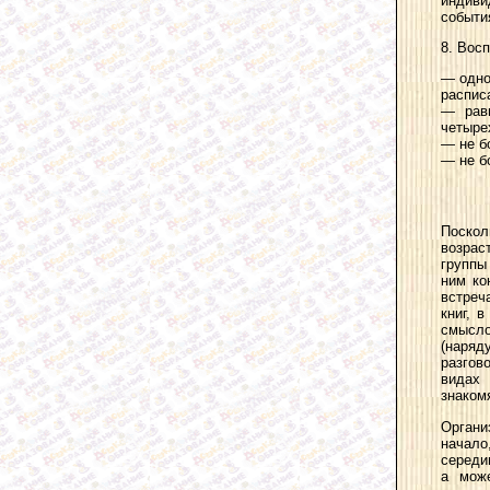
индиви
событи
8. Вос
— одно
распис
— равн
четырех
— не б
— не б
Поскол
возрас
группы
ним ко
встреч
книг, 
смысло
(наряд
разгов
видах 
знакомя
Органи
начало
середи
а може