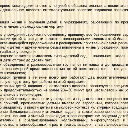
первом месте должны стоять не учебно-образовательные, а воспитате
В дошкольном возрасте интеллектуальное развитие подчинено развит
зация жизни и обучения детей в учреждениях, работающих по про
», отличается следующими чертами:
ь учреждений строится по семейному принципу: все без исключения вз
итании детей, а все дети являются полноправными членами этой боль
 оказывающейся продолжением и расширением собственной семьи ребен
тели детей и другие члены семьи вовлечены в жизнь учреждения, при
и заботах учреждения;
ждение является комплексом типа «детский сад — начальная школа», 
я дети от трех до десяти лет;
 объединены в разновозрастные группы от пятнадцати до двадцати
 с равномерной представленностью детей всех возрастов — как дош
х школьников;
ждой группой в течение всего дня работают два воспитателя-педа
льную подготовку для работы по этой программе;
старших детей, начиная с шестилетнего возраста, организуется специа
ях продолжительностью не более 20—30 минут для шестилеток и не б
ольников в течение дня;
ву всей жизнедеятельности учреждения и педагогического процесса за
а событий, проживаемых детьми вместе со взрослыми, которая позв
ю инициативу и ввести детей в смысловой контекст культурных традиций
ние большинства воспитательных задач, а также освоение основног
ческих навыков и умений происходит в разновозрастном общении детей
тателями, в сбалансированных коллективных, микрогрупповых и
ьностях, в многообразных играх и театрализациях, в запланированн