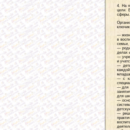
4. На 
цели. 
сферы.
Органи
ключик
— жизн
в восп
семьи,
— роди
делах 
— учре
и учатс
— дети
каждой
младши
— с ка
специа
— для 
заняти
для шк
— осно
систем
детску
— реше
практи
воспи
деятел