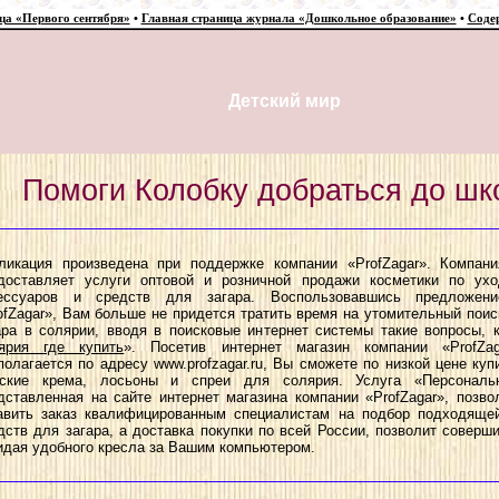
ца «Первого сентября»
•
Главная страница журнала «Дошкольное образование»
•
Соде
Детский мир
Помоги Колобку добраться до шк
ликация произведена при поддержке компании «ProfZagar». Компани
доставляет услуги оптовой и розничной продажи косметики по ухо
ессуаров и средств для загара. Воспользовавшись предложен
ofZagar», Вам больше не придется тратить время на утомительный поис
ара в солярии, вводя в поисковые интернет системы такие вопросы, 
ярия где купить
». Посетив интернет магазин компании «ProfZag
полагается по адресу www.profzagar.ru, Вы сможете по низкой цене куп
ские крема, лосьоны и спреи для солярия. Услуга «Персональ
дставленная на сайте интернет магазина компании «ProfZagar», позво
авить заказ квалифицированным специалистам на подбор подходяще
дств для загара, а доставка покупки по всей России, позволит соверши
идая удобного кресла за Вашим компьютером.