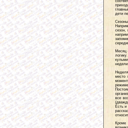
соотве
приход
главны
дети пе
Сезоны
Наприм
сезон,
наприм
запом
середи
Месяц 
логику
кульми
недели 
Неделя
место 
момент
режиме
Постоя
органи
все во
(дважд
Есть и
расска
относи
Кроме 
возник