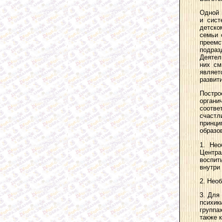
Одной 
и сист
детско
семьи 
преемс
подраз
Деятел
них см
являет
развит
Постро
орган
соотв
счастл
принц
образо
1. Нео
Центра
воспит
внутри
2. Нео
3. Для
психик
группа
также 