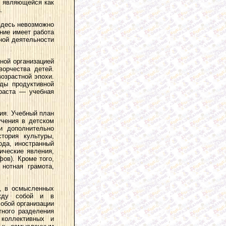
, являющейся как
.
 здесь невозможно
ние имеет работа
ной деятельности
ной организацией
орчества детей.
озрастной эпохи.
ды продуктивной
зраста — учебная
ия. Учебный план
учения в детском
и дополнительно
тория культуры,
ода, иностранный
ические явления,
ов). Кроме того,
нотная грамота,
й, в осмысленных
ежду собой и в
собой организации
тного разделения
 коллективных и