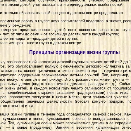
дуальных методов обучения, привязанность учебного содержани
ям в жизни детей, учет возрастных и индивидуальных особенностей.
питательно-образовательный процесс в детском центре предполагает:
временную работу в группе двух воспитателей-педагогов, а значит, ра
ание учреждения;
омерную представленность детей всех основных возрастных ступ
 лет, от пяти до семи и от восьми до десяти лет в каждой группе;
олее пятнадцати—двадцати детей в группе;
олее четырех—шести групп в детском центре.
Принципы организации жизни группы
ьку разновозрастной коллектив детской группы включает детей от 3 до 10
тов, это обусловливает полную сменяемость детского коллектива з
 строится на основе цикличности смены времен года — годичного ритм
нкретного содержания переживаемых детьми событий. Так, например,
ают весну, готовятся к ее приходу. Это отражается на жизни группы — 
в реальных делах (подготовка птичьих домиков, рассады и т.д.). Собы
м жизнь детей, в каждом новом году чем-то отличаются от прошлого
у с полюбившимися старыми, ставшими традиционными) новые игры, 
оров, проводятся экскурсии в новые места, дети принимают участие
общественно значимой деятельности (готовят кому-то подарки, по
тся с кем-то) и т.д.
зация жизни группы в течение года определяется сменой сезонов. Ка
, кульминацию и конец. Кульминация сезона не всегда совпадает с
ной. Так, кульминация осени может переживаться детьми в ее середине
т — в конце (предзимье). Зимняя и весенняя кульминации отне