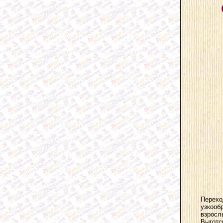
Перехо
узкооб
взросл
Выготс