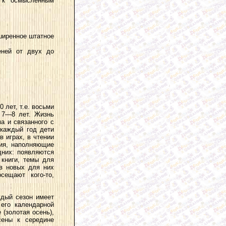
я к осмысленным
сширенное штатное
еней от двух до
 лет, т.е. восьми
а 7—8 лет. Жизнь
а и связанного с
 каждый год дети
в играх, в чтении
тия, наполняющие
дних: появляются
книги, темы для
 в новых для них
сещают кого-то,
ждый сезон имеет
 его календарной
 (золотая осень),
сены к середине