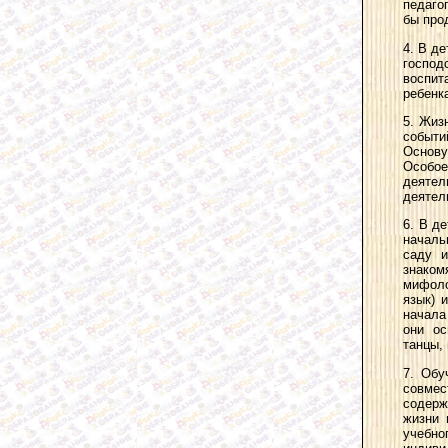
педаго
бы про
4. В д
господ
воспит
ребенк
5. Жиз
событи
Основу
Особое
деятел
деятел
6. В д
началь
саду и
знаком
мифоло
язык) 
начала
они ос
танцы,
7. Обу
совме
содерж
жизни 
учебно