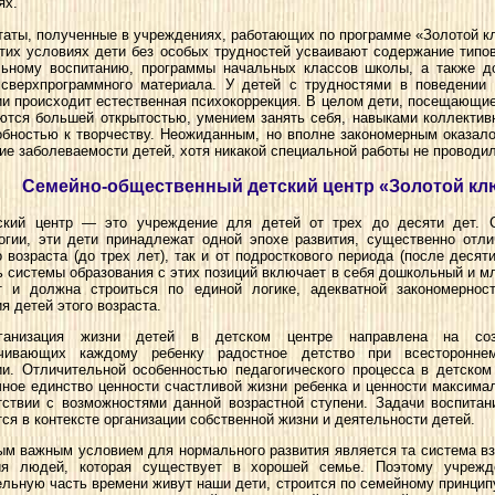
ях.
таты, полученные в учреждениях, работающих по программе «Золотой кл
этих условиях дети без особых трудностей усваивают содержание типо
ьному воспитанию, программы начальных классов школы, а также д
сверхпрограммного материала. У детей с трудностями в поведении 
ии происходит естественная психокоррекция. В целом дети, посещающие
ются большей открытостью, умением занять себя, навыками коллектив
обностью к творчеству. Неожиданным, но вполне закономерным оказал
ие заболеваемости детей, хотя никакой специальной работы не проводи
Семейно-общественный детский центр «Золотой кл
ский центр — это учреждение для детей от трех до десяти дет. 
огии, эти дети принадлежат одной эпохе развития, существенно отл
о возраста (до трех лет), так и от подросткового периода (после десят
ь системы образования с этих позиций включает в себя дошкольный и 
т и должна строиться по единой логике, адекватной закономерност
я детей этого возраста.
ганизация жизни детей в детском центре направлена на соз
ечивающих каждому ребенку радостное детство при всесторонне
ии. Отличительной особенностью педагогического процесса в детском
чное единство ценности счастливой жизни ребенка и ценности максимал
тствии с возможностями данной возрастной ступени. Задачи воспитан
ся в контексте организации собственной жизни и деятельности детей.
ым важным условием для нормального развития является та система в
я людей, которая существует в хорошей семье. Поэтому учрежд
ельную часть времени живут наши дети, строится по семейному принцип