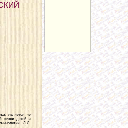
СКИЙ
нка, является не
ой жизни детей и
рминологии Л.С.