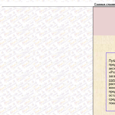
Главная страни
Пуб
пре
акс
«Pr
заг
сол
рас
жен
пре
ост
сре
пок