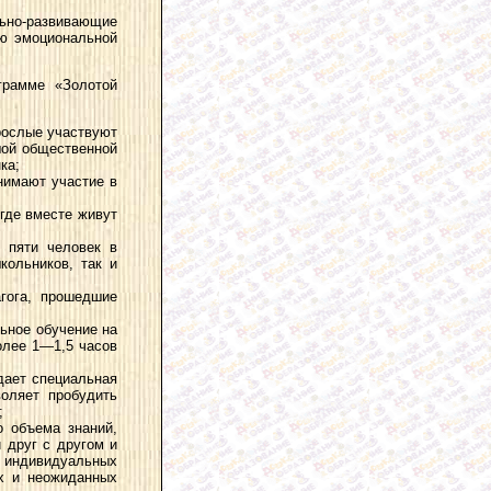
льно-развивающие
ию эмоциональной
грамме «Золотой
рослые участвуют
шой общественной
ка;
нимают участие в
где вместе живут
 пяти человек в
кольников, так и
гога, прошедшие
льное обучение на
олее 1—1,5 часов
дает специальная
оляет пробудить
;
о объема знаний,
 друг с другом и
 индивидуальных
ых и неожиданных