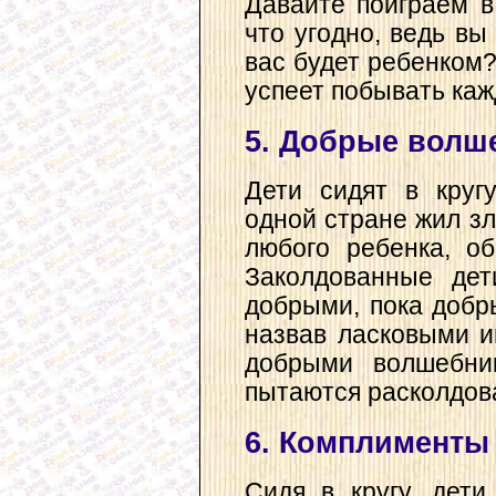
Давайте поиграем в
что угодно, ведь в
вас будет ребенком?
успеет побывать каж
5. Добрые волш
Дети сидят в кругу
одной стране жил зл
любого ребенка, о
Заколдованные дет
добрыми, пока добр
назвав ласковыми и
добрыми волшебник
пытаются расколдов
6. Комплименты
Сидя в кругу, дети