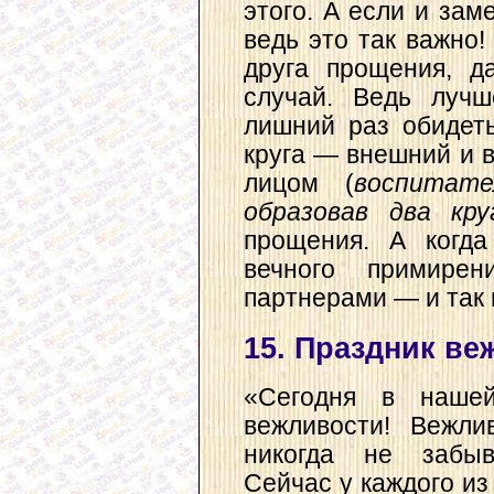
этого. А если и зам
ведь это так важно!
друга прощения, д
случай. Ведь лучш
лишний раз обидеть
круга — внешний и в
лицом (
воспитат
образовав два кру
прощения. А когда
вечного примирен
партнерами — и так п
15. Праздник ве
«Сегодня в нашей
вежливости! Вежли
никогда не забыв
Сейчас у каждого из