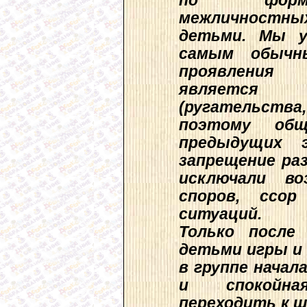
по форми
межличност
детьми. Мы у
самым обычн
проявления 
является с
(ругательств
поэтому об
предыдущих 
запрещение раз
исключали во
споров, ссо
ситуаций.
Только после
детьми игры и
в группе начал
и спокойна
переходить к 