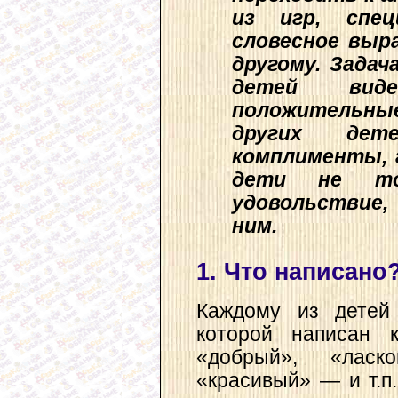
из игр, спец
словесное выр
другому. Задач
детей вид
положительны
других дет
комплименты, г
дети не то
удовольствие
ним.
1. Что написано
Каждому из детей 
которой написан к
«добрый», «ласк
«красивый» — и т.п