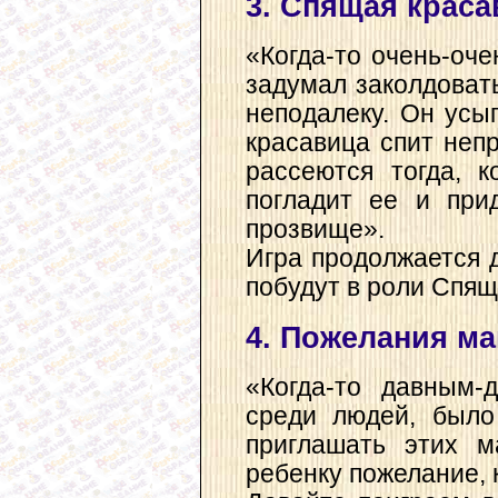
3. Спящая краса
«Когда-то очень-оч
задумал заколдовать
неподалеку. Он усы
красавица спит неп
рассеются тогда, к
погладит ее и при
прозвище».
Игра продолжается 
побудут в роли Спящ
4. Пожелания ма
«Когда-то давным-
среди людей, было
приглашать этих м
ребенку пожелание, 