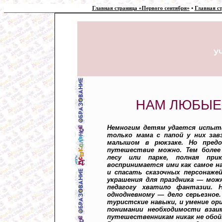
Главная страница «Первого сентября»
•
Главная с
У
НАМ ЛЮБЫЕ 
Немногим детям удается испыт
только мама с папой у них за
малышом в рюкзаке. Но пред
путешествие можно. Тем более
лесу или парке, полная при
воспринимается ими как самое н
и спасать сказочных персонаже
украшения для праздника — мож
педагогу хватило фантазии.
однодневному — дело серьезное
туристские навыки, и умение ор
понимании необходимости взаи
путешественникам никак не обой