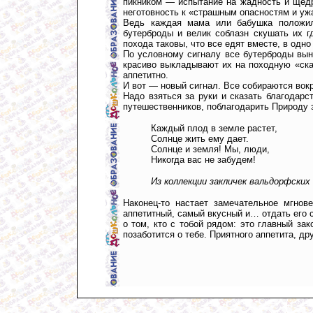
пикником — испытание на жадность и щедро
неготовность к «страшным опасностям и у
Ведь каждая мама или бабушка положил
бутерброды и велик соблазн скушать их г
похода таковы, что все едят вместе, в одно
По условному сигналу все бутерброды вы
красиво выкладывают их на походную «ска
аппетитно.
И вот — новый сигнал. Все собираются вокр
Надо взяться за руки и сказать благодарс
путешественников, поблагодарить Природу 
Каждый плод в земле растет,
Солнце жить ему дает.
Солнце и земля! Мы, люди,
Никогда вас не забудем!
Из коллекции закличек вальдорфских
Наконец-то настает замечательное мгнов
аппетитный, самый вкусный и… отдать его 
о том, кто с тобой рядом: это главный за
позаботится о тебе. Приятного аппетита, дру