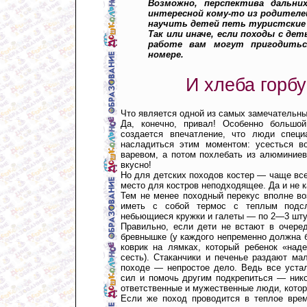
Возможно, перспектива дальних
интересной кому-то из родителе
научить детей петь туристские 
Так или иначе, если походы с д
работе вам могут пригодитьс
номере.
И хлеба горб
Что является одной из самых замечательн
Да, конечно, привал! Особенно большой
создается впечатление, что люди специ
насладиться этим моментом: усесться во
варевом, а потом похлебать из алюминиев
вкусно!
Но для детских походов костер — чаще все
место для костров неподходящее. Да и не 
Тем не менее походный перекус вполне воз
иметь с собой термос с теплым подсл
небьющиеся кружки и галеты — по 2—3 штуч
Правильно, если дети не встают в очере
бревнышке (у каждого непременно должна
коврик на лямках, который ребенок «над
сесть). Стаканчики и печенье раздают ма
походе — непростое дело. Ведь все уста
сил и помочь другим подкрепиться — нико
ответственные и мужественные люди, кото
Если же поход проводится в теплое врем