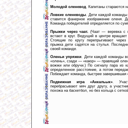
Молодой оленевод
. Капитаны стараются н
Ловкие оленеводы
. Дети каждой команды
ставится фанерное изображение оленя. Д
Команда победителей определяется по сум
Прыжки через чаат.
(Чаат — веревка с г
встают в круг. Ведущий в центре вращает
Стоящие по кругу перепрыгивают через 
прыжка дети садятся на стулья. Последни
своей команде.
Оленьи упряжки
. Дети каждой команды в
«олень», сзади — «каюр» — правящий олен
вожжи или обручи.) По сигналу пара из 
определенное расстояние, а потом переда
Побеждает команда, быстрее завершившая о
Подвижная игра «Анкальык»
. Учас
перебрасывают мяч друг другу, а участни
похожа на баскетбол, но без кольца с сетко