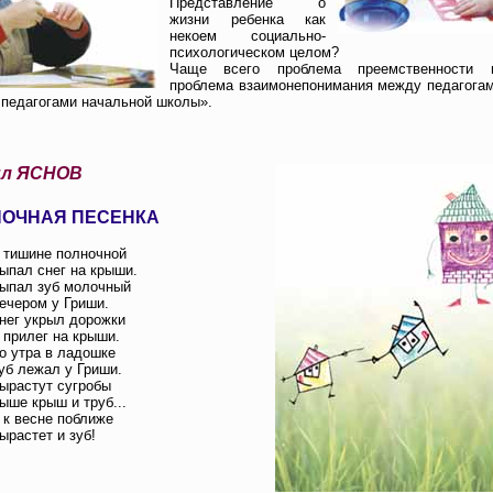
Представление о
жизни ребенка как
некоем социально-
психологическом целом?
Чаще всего проблема преемственности в
проблема взаимонепонимания между педагога
 педагогами начальной школы».
ил ЯСНОВ
НОЧНАЯ ПЕСЕНКА
 тишине полночной
ыпал снег на крыши.
ыпал зуб молочный
ечером у Гриши.
нег укрыл дорожки
 прилег на крыши.
о утра в ладошке
уб лежал у Гриши.
ырастут сугробы
ыше крыш и труб...
 к весне поближе
ырастет и зуб!