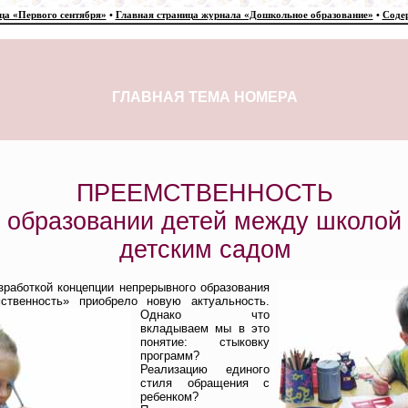
ца «Первого сентября»
•
Главная страница журнала «Дошкольное образование»
•
Соде
ГЛАВНАЯ ТЕМА НОМЕРА
ПРЕЕМСТВЕННОСТЬ
в образовании детей между школой
детским садом
зработкой концепции непрерывного образования
ственность» приобрело новую актуальность.
Однако
что
вкладываем мы в это
понятие: стыковку
программ?
Реализацию единого
стиля обращения с
ребенком?