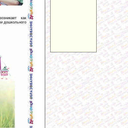
озникает как
ми дошкольного