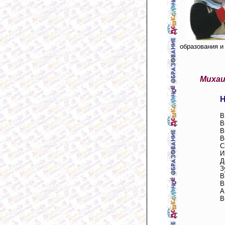
образования и
Миха
В
В
В
В
С
И
Д
З
В
В
А
В