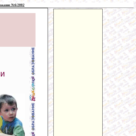
ржание №6/2002
 и