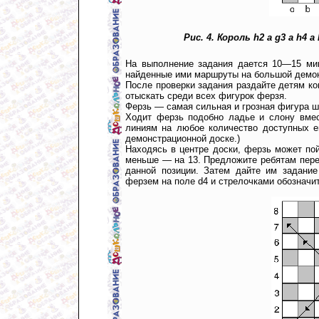
Рис. 4. Король h2 а g3 а h4 а h
На выполнение задания дается 10—15 мин
найденные ими маршруты на большой демон
После проверки задания раздайте детям к
отыскать среди всех фигурок ферзя.
Ферзь — самая сильная и грозная фигура ш
Ходит ферзь подобно ладье и слону вмес
линиям на любое количество доступных е
демонстрационной доске.)
Находясь в центре доски, ферзь может пой
меньше — на 13. Предложите ребятам пере
данной позиции. Затем дайте им задани
ферзем на поле d4 и стрелочками обозначит