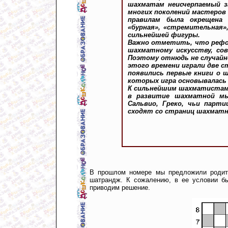
шахматам неисчерпаемый з
многих поколений мастеров 
правилам была окрещена 
«бурная», «стремительная»,
сильнейшей фигуры.
Важно отметить, что рефор
шахматному искусству, сов
Поэтому отнюдь не случайн
этого времени играли две с
появились первые книги о 
которых игра основывалась 
К сильнейшим шахматистам 
в развитие шахматной мы
Сальвио, Греко, чьи парт
сходят со страниц шахматн
В прошлом номере мы предложили родите
шатрандж. К сожалению, в ее условии б
приводим решение.