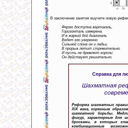
В заключение занятия выучите новую рифм
Ферзю доступна вертикаль,
Горизонталь измерена.
И в жаркий бой диагональ
Ведет его уверенно.
Сильней слона он и ладьи,
В прорыв летит стремительно.
И пусть не дремлют короли:
Он действует решительно.
Справка для л
Шахматная реф
соврем
Реформа шахматных правил,
XIX века, коренным образо
шахматной борьбы. Медл
фигур, характерные для 
бросками, в которых гла
комбинационные возмо