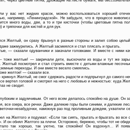
жет, через цветные пятна, дрожащие на листе бумаги, мы бессознатель
и у вас нет жидких красок, можно воспользоваться хорошей отече
ью, например, «Ленинградской». Не забудьте, что в процессе живопис
ится много воды, две, а то и три кисточки (чтобы цветовые пятна по
) и тряпочки для кистей и для рук.
лся Желтый, он сразу брызнул в разные стороны и залил собою целы
 даже зажмурились. А Желтый засмеялся и стал плясать и прыгать.
е, — сказали одуванчики и закачали головками. И вместе с ними ка
 тоже желтые! — закричали дети, выскочили из воды и тут же зары
. Желтый посмотрел и стал строить вместе с детьми влажные песочны
дземные переходы. И они вместе весело смеялись.
же желтое! — сказали все.
 крикнул Желтый, не смог сдержать радости и подпрыгнул до самого не
се вертел головой и смотрел на него с любовью и нежностью: куда Желт
лаз не сводит.
глубоким и задумчивым. От него всем делалось спокойно на душе. Он з
ря, все озера, все речки. Даже далекие горы были синими, и далекие ле
веточки-незабудочки, намокнув раз под проливным дождем, ухватили се
ел на Желтого и подумал: «Если так сиять, прыгать и брызгать во все 
». И он обнял Желтого за плечи. Осторожно, бережно, чтобы тот не обид
ало так хорошо, так уютно, так спокойно! Он вздохнул… И появ