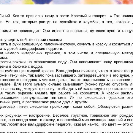
Синий. Как-то пришел к нему в гости Красный и говорит…» Так начин
в. Не тех, которые растут на лужайках и клумбах, а тех, которые 
с ними не происходит! Они играют и ссорятся, путешествуют и танц
но увидеть собственными глазами.
взять в руки волшебную палочку-кисточку, окунуть в краску и коснуться
вать детей вальдорфские педагоги.
и немало интересных приемов, в том числе и специальную метод
ами.
краски похожи на окрашенную воду. Они напоминают нашу привычную
дены в баночке с водой.
я субстанция жидкой краски. Вальдорфцы считают, что это качество р
оже «текучий», так мало пока застывшего, затвердевшего и в его душе, и
 позволяют создавать чистые цвета. Только надо рисовать на заранее 
умаге. Для этого бумагу сильно смачивают (можно прямо опустить л
т на час под мокрую тряпочку, чтобы дать ей как следует пропитаться в
ая таким образом бумага при работе не коробится. А краски распл
красивыми причудливыми пятнами. Их не смешивают (краскам это
язный цвет), а располагают рядом друг с другом.
цветовых пятен смешение происходит само собой. Образуются разли
ких рисунках — настроение. Веселое, грустное, тревожное или рожд
ого, оно всегда зовет в сказку, в волшебный мир сияющих видений и сно
о так любят все вальдорфские педагоги, сказал как-то, что цвет — это 