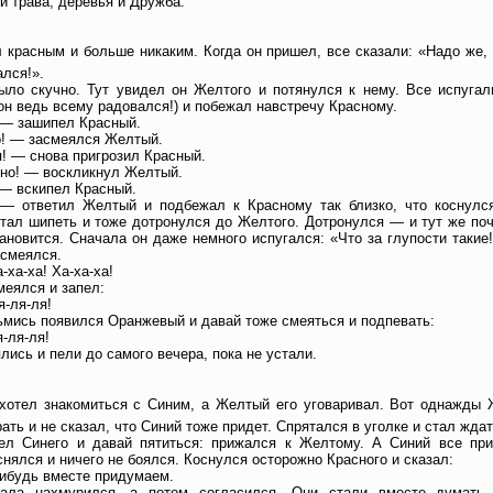
 трава, деревья и Дружба.
 красным и больше никаким. Когда он пришел, все сказали: «Надо же, 
ался!».
ыло скучно. Тут увидел он Желтого и потянулся к нему. Все испуга
он ведь всему радовался!) и побежал навстречу Красному.
 — зашипел Красный.
о! — засмеялся Желтый.
! — снова пригрозил Красный.
но! — воскликнул Желтый.
— вскипел Красный.
— ответил Желтый и подбежал к Красному так близко, что коснулся
тал шипеть и тоже дотронулся до Желтого. Дотронулся — и тут же поч
ановится. Сначала он даже немного испугался: «Что за глупости такие!
асмеялся.
-ха-ха! Ха-ха-ха!
еялся и запел:
я-ля-ля!
ьмись появился Оранжевый и давай тоже смеяться и подпевать:
-ля-ля!
лись и пели до самого вечера, пока не устали.
хотел знакомиться с Синим, а Желтый его уговаривал. Вот однажды
ать и не сказал, что Синий тоже придет. Спрятался в уголке и стал ждат
ел Синего и давай пятиться: прижался к Желтому. А Синий все при
снялся и ничего не боялся. Коснулся осторожно Красного и сказал:
ибудь вместе придумаем.
ала нахмурился, а потом согласился. Они стали вместе думать