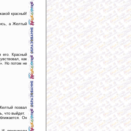
какой красный!
лись, а Желтый
 его. Красный
увствовал, как
». Но потом не
 Желтый позвал
ь, что выйдет.
ближается. Он
. И придумали