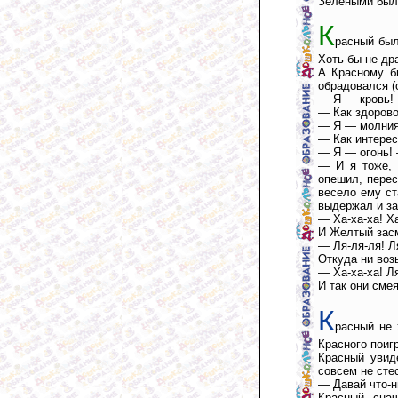
Зелеными были
К
расный был
Хоть бы не др
А Красному б
обрадовался (
— Я — кровь!
— Как здоров
— Я — молния
— Как интерес
— Я — огонь! 
— И я тоже, 
опешил, перес
весело ему ст
выдержал и з
— Ха-ха-ха! Ха
И Желтый засм
— Ля-ля-ля! Л
Откуда ни воз
— Ха-ха-ха! Ля
И так они смея
К
расный не 
Красного поигр
Красный увид
совсем не сте
— Давай что-н
Красный снач