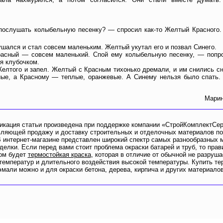
послушать колыбельную песенку? — спросил как-то Желтый Красного.
шался и стал совсем маленьким. Желтый укутал его и позвал Синего.
асный — совсем маленький. Спой ему колыбельную песенку, — попр
я клубочком.
елтого и запел. Желтый с Красным тихонько дремали, и им снились 
ные, а Красному — теплые, оранжевые. А Синему нельзя было спать.
Мари
икация статьи произведена при поддержке компании «СтройКомплектСер
ляющей продажу и доставку строительных и отделочных материалов по
В интернет-магазине представлен широкий спектр самых разнообразных 
делки. Если перед вами стоит проблема окраски батарей и труб, то пра
ом будет
термостойкая краска
, которая в отличие от обычной не разруша
температур и длительного воздействия высокой температуры. Купить те
эмали можно и для окраски бетона, дерева, кирпича и других материалов