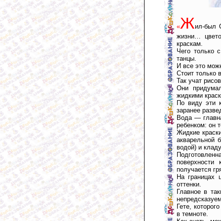
Ж
«
ил-был 
жизни… цвето
краскам.
Чего только 
танцы.
И все это мож
Стоит только 
Так учат рисо
Они придумал
жидкими краск
По виду эти 
заранее разве
Вода — главна
ребенком: он т
Жидкие краски
акварельной б
водой) и кладу
Подготовленн
поверхности 
получается гр
На границах 
оттенки.
Главное в та
непредсказуем
Гете, которог
в темноте.