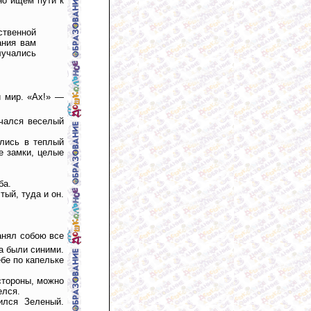
но ищем пути к
ственной
ания вам
лучались
й мир. «Ах!» —
чался веселый
лись в теплый
е замки, целые
ба.
ый, туда и он.
анял собою все
са были синими.
бе по капельке
стороны, можно
елся.
ился Зеленый.