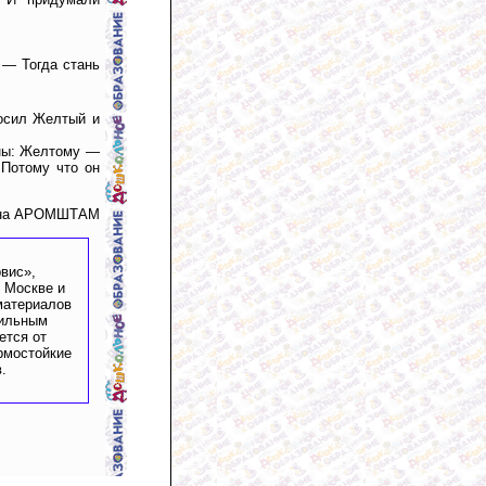
 — Тогда стань
осил Желтый и
сны: Желтому —
 Потому что он
на АРОМШТАМ
вис»,
 Москве и
материалов
вильным
ется от
рмостойкие
.