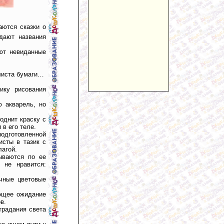
аются сказки о
дают названия
уют невиданные
 листа бумаги…
ику рисования
 акварель, но
однит краску с
 в его теле.
подготовленной
исты в тазик с
лагой.
ываются по ее
 не нравится:
чные цветовые
ающее ожидание
в.
страдания света