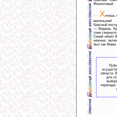
Фиолетовый.
Х
—
очешь 
маленьким!
Красный послу
— Видишь, Кр
тоже свернулс
Синий обнял Ж
нежные, зеле
был как Мама.
Публ
осуществ
области. 
для от
выбор
перепада 