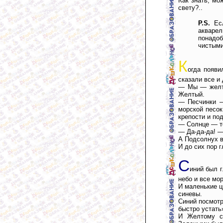
Как знать, мо
свету?..
P.S.
Есл
акварел
понадоб
чистыми
К
огда появи
сказали все и
— Мы — желты
Желтый.
— Песчинки —
морской песок
крепости и по
— Солнце — то
— Да-да-да! —
А Подсолнух в
И до сих пор г
С
иний был 
небо и все мо
И маленькие ц
синевы.
Синий посмотр
быстро устать
И Желтому ст