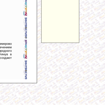
Кемерово
ечением
иродного
лянув в
 создают