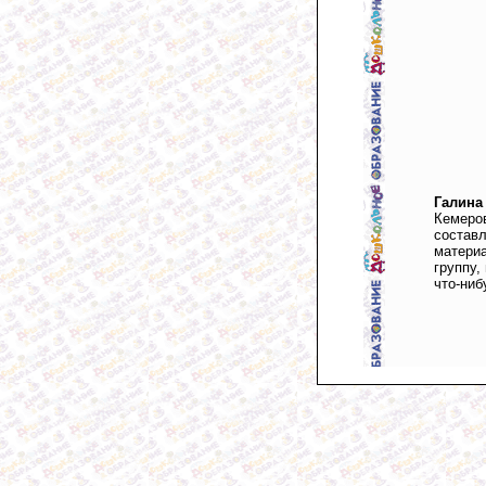
Галина
Кемеро
состав
матери
группу,
что-ниб