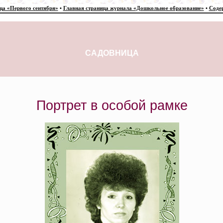
ца «Первого сентября»
•
Главная страница журнала «Дошкольное образование»
•
Соде
САДОВНИЦА
Портрет в особой рамке