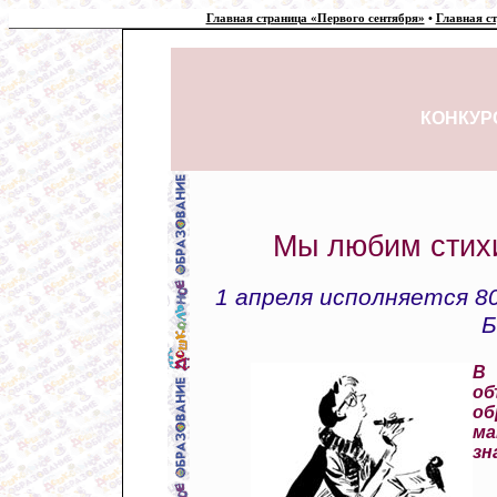
Главная страница «Первого сентября»
•
Главная с
КОНКУР
Мы любим стих
1 апреля исполняется 8
Б
В
об
о
ма
зн