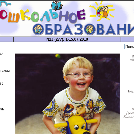
N13 (277), 1-15.07.2010
ая
И
«П
етском
 с
Под
чь
Г
Дми
Компь