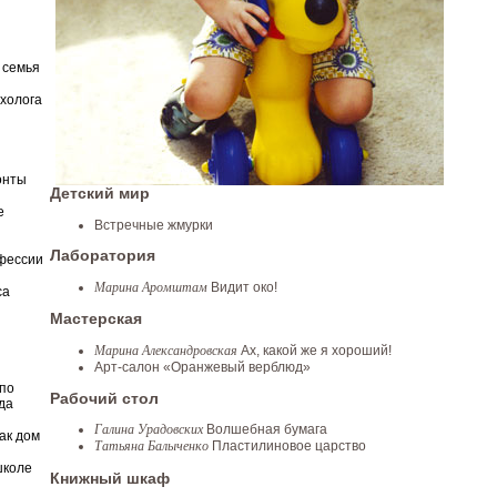
 семья
ихолога
онты
Детский мир
е
Встречные жмурки
Лаборатория
фессии
Марина Аромштам
Видит око!
са
Мастерская
Марина Александровская
Ах, какой же я хороший!
Арт-салон «Оранжевый верблюд»
по
Рабочий стол
да
Галина Урадовских
Волшебная бумага
ак дом
Татьяна Балыченко
Пластилиновое царство
школе
Книжный шкаф