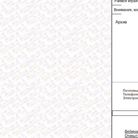
Учимся играя
Внимание, ко
Архив
Почтовы
Телефон
Электро
Вебин
Открыт