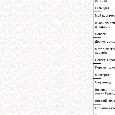
острова
Есть идея!
Мой дом, моя
В копилку пс
и педагога
Новости
Другие гориз
Методически
подарки
Секреты про
Первая поло
Мастерская
Садовница
Воспитатель 
имени Приро
Детский сад к
Готовимся к 