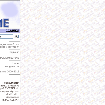
ССЫЛКИ
здательский дом
ервое сентября»
Подписка
Рекламодателю
Наши
координаты
шивка
2000-2019
Редколлегия
лавный редактор
трий ТЮТТЕРИН
ютерная вёрстка
М.МИНАЕВ
Корректор
Е.ВОЛОДИНА