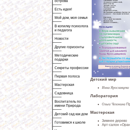
острова
Есть идея!
Мой дом, моя семья
В копилку психолога
и педагога
Новости
Другие горизонты
Методические
подарки
Секреты профессии
Первая полоса
Детский мир
Мастерская
Инна Ярославцева
Садовница
Лаборатория
Воспитатель по
Ольга Чехонина
Пр
имени Природа
Мастерская
Детский сад как дом
Зимнее дерево
Готовимся к школе
Арт-салон «Ора