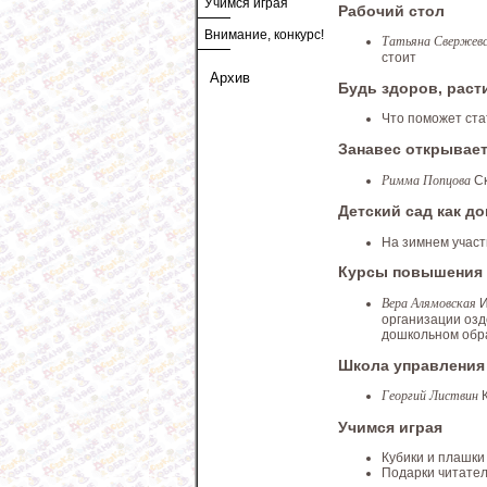
Учимся играя
Рабочий стол
Внимание, конкурс!
Татьяна Свержев
стоит
Архив
Будь здоров, рас
Что поможет ст
Занавес открывае
Римма Попцова
С
Детский сад как д
На зимнем участ
Курсы повышения
Вера Алямовская
И
организации озд
дошкольном обр
Школа управления
Георгий Листвин
Учимся играя
Кубики и плашки
Подарки читател