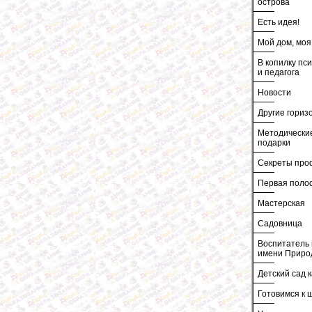
острова
Есть идея!
Мой дом, моя
В копилку пс
и педагога
Новости
Другие гориз
Методически
подарки
Секреты про
Первая поло
Мастерская
Садовница
Воспитатель 
имени Приро
Детский сад к
Готовимся к 