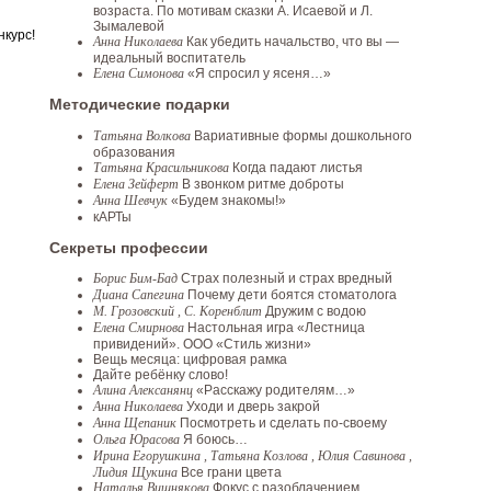
возраста. По мотивам сказки А. Исаевой и Л.
Зымалевой
нкурс!
Анна Николаева
Как убедить начальство, что вы —
идеальный воспитатель
Елена Симонова
«Я спросил у ясеня…»
Методические подарки
Татьяна Волкова
Вариативные формы дошкольного
образования
Татьяна Красильникова
Когда падают листья
Елена Зейферт
В звонком ритме доброты
Анна Шевчук
«Будем знакомы!»
кАРТы
Секреты профессии
Борис Бим-Бад
Страх полезный и страх вредный
Диана Сапегина
Почему дети боятся стоматолога
М. Грозовский , С. Коренблит
Дружим с водою
Елена Смирнова
Настольная игра «Лестница
привидений». ООО «Стиль жизни»
Вещь месяца: цифровая рамка
Дайте ребёнку слово!
Алина Алексанянц
«Расскажу родителям…»
Анна Николаева
Уходи и дверь закрой
Анна Щепаник
Посмотреть и сделать по-своему
Ольга Юрасова
Я боюсь…
Ирина Егорушкина , Татьяна Козлова , Юлия Савинова ,
Лидия Щукина
Все грани цвета
Наталья Вишнякова
Фокус с разоблачением