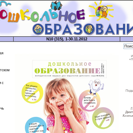
N10 (315), 1-30.11.2012
ая
И
«П
етском
 с
Под
чь
Г
Дми
Компь