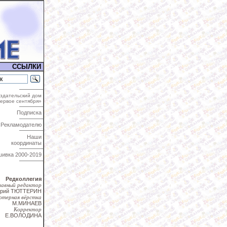
ССЫЛКИ
здательский дом
ервое сентября»
Подписка
Рекламодателю
Наши
координаты
шивка
2000-2019
Редколлегия
лавный редактор
трий ТЮТТЕРИН
ютерная вёрстка
М.МИНАЕВ
Корректор
Е.ВОЛОДИНА