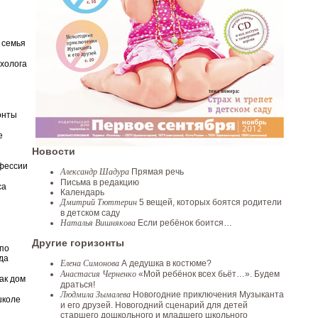
 семья
ихолога
онты
е
Новости
фессии
Александр Шадура
Прямая речь
Письма в редакцию
са
Календарь
Дмитрий Тюттерин
5 вещей, которых боятся родители
в детском саду
Наталья Вишнякова
Если ребёнок боится…
Другие горизонты
по
да
Елена Симонова
А дедушка в костюме?
Анастасия Черненко
«Мой ребёнок всех бьёт…». Будем
ак дом
драться!
Людмила Зымалева
Новогодние приключения Музыканта
школе
и его друзей. Новогодний сценарий для детей
старшего дошкольного и младшего школьного