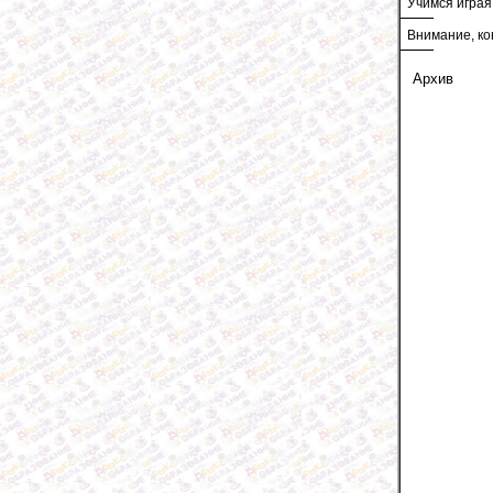
Учимся играя
Внимание, ко
Архив