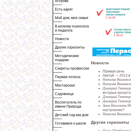
острова
Есть идея!
Мой дом, моя семья
В копилку психолога
и педагога
Новости
Другие горизонты
Методические
подарки
Новости
Секреты профессии
Прямая речь
Акатуй — 2013 в
Первая полоса
Наталья Вишняко
Наталья Вишняко
Мастерская
Дмитрий Тютте
которые коснутс
Садовница
Дмитрий Тютте
Дмитрий Тютте
Воспитатель по
Анна Николаева
И
имени Природа
настроение?
Наталья Вишняко
Детский сад как дом
Другие горизонты
Готовимся к школе
Ольга Щербакова