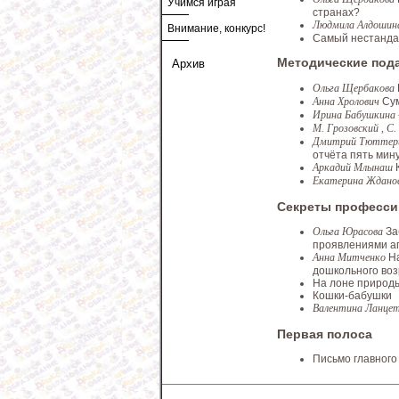
Учимся играя
странах?
Людмила Алдоши
Внимание, конкурс!
Самый нестанда
Методические под
Архив
Ольга Щербакова
Анна Хролович
Сум
Ирина Бабушкина
М. Грозовский , С
Дмитрий Тютте
отчёта пять мин
Аркадий Млынаш
Екатерина Ждано
Секреты професси
Ольга Юрасова
За
проявлениями аг
Анна Митченко
Н
дошкольного воз
На лоне природ
Кошки-бабушки
Валентина Ланц
Первая полоса
Письмо главного