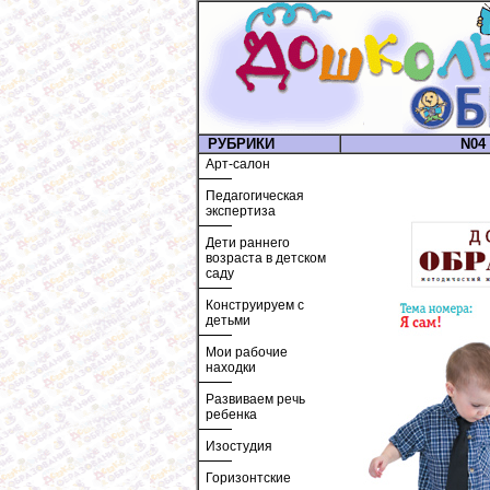
РУБРИКИ
N04 
Арт-салон
Педагогическая
экспертиза
Дети раннего
возраста в детском
саду
Конструируем с
детьми
Мои рабочие
находки
Развиваем речь
ребенка
Изостудия
Горизонтские