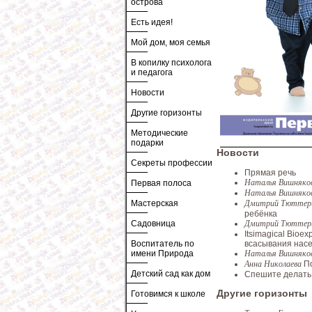
острова
Есть идея!
Мой дом, моя семья
В копилку психолога
и педагога
Новости
Другие горизонты
Методические
подарки
Новости
Секреты профессии
Прямая речь
Наталья Вишняко
Первая полоса
Наталья Вишняко
Дмитрий Тютте
Мастерская
ребёнка
Дмитрий Тютте
Садовница
Itsimagical Bioex
всасывания нас
Воспитатель по
Наталья Вишняко
имени Природа
Анна Николаева
П
Детский сад как дом
Спешите делать
Другие горизонты
Готовимся к школе