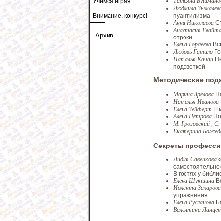
Татьяна Бушмано
Учимся играя
Людмила Зымалев
пуантилизма
Внимание, конкурс!
Анна Николаева
С
Анастасия Гвайт
Архив
отроки
Елена Гордеева
Вс
Любовь Гатило
Го
Наталья Качан
Пе
подсветкой
Методические под
Марина Зрелова
П
Наталья Иванова
Елена Зейферт
Шм
Алена Петрова
По
М. Грозовский , С
Екатерина Божед
Секреты професси
Лидия Савенкова
самостоятельно
В гостях у библи
Елена Шукшина
В
Иоланта Захарова
упражнения
Елена Русланова
Б
Валентина Ланц