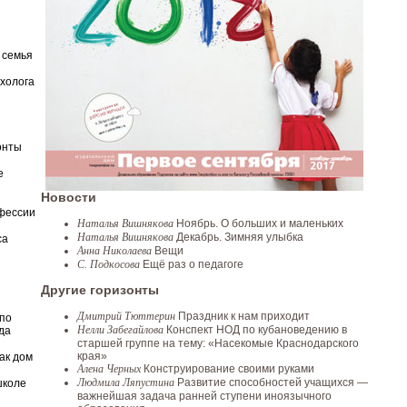
 семья
ихолога
онты
е
Новости
фессии
Наталья Вишнякова
Ноябрь. О больших и маленьких
Наталья Вишнякова
Декабрь. Зимняя улыбка
са
Анна Николаева
Вещи
С. Подкосова
Ещё раз о педагоге
Другие горизонты
Дмитрий Тюттерин
Праздник к нам приходит
по
Нелли Забегайлова
Конспект НОД по кубановедению в
да
старшей группе на тему: «Насекомые Краснодарского
края»
ак дом
Алена Черных
Конструирование своими руками
Людмила Ляпустина
Развитие способностей учащихся —
школе
важнейшая задача ранней ступени иноязычного