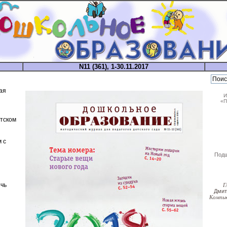
N11 (361), 1-30.11.2017
ая
И
«П
етском
 с
Под
чь
Г
Дми
Компь