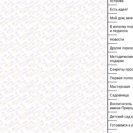
острова
Есть идея!
Мой дом, моя
В копилку пс
и педагога
Новости
Другие гориз
Методически
подарки
Секреты про
Первая поло
Мастерская
Садовница
Воспитатель 
имени Приро
Детский сад к
Готовимся к 