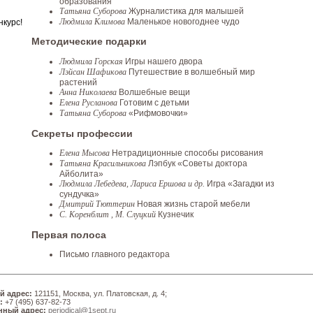
образования
Татьяна Суборова
Журналистика для малышей
Людмила Климова
Маленькое новогоднее чудо
нкурс!
Методические подарки
Людмила Горская
Игры нашего двора
Лэйсан Шафикова
Путешествие в волшебный мир
растений
Анна Николаева
Волшебные вещи
Елена Русланова
Готовим с детьми
Татьяна Суборова
«Рифмовочки»
Секреты профессии
Елена Мысова
Нетрадиционные способы рисования
Татьяна Красильникова
Лэпбук «Советы доктора
Айболита»
Людмила Лебедева, Лариса Ершова и др.
Игра «Загадки из
сундучка»
Дмитрий Тюттерин
Новая жизнь старой мебели
С. Коренблит , М. Слуцкий
Кузнечик
Первая полоса
Письмо главного редактора
й адрес:
121151, Москва, ул. Платовская, д. 4;
:
+7 (495) 637-82-73
нный адрес:
periodical@1sept.ru