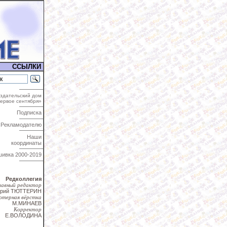
ССЫЛКИ
здательский дом
ервое сентября»
Подписка
Рекламодателю
Наши
координаты
шивка
2000-2019
Редколлегия
лавный редактор
трий ТЮТТЕРИН
ютерная вёрстка
М.МИНАЕВ
Корректор
Е.ВОЛОДИНА