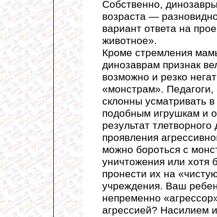
Собственно, динозавры
возраста — разновидно
вариант ответа на про
животное».
Кроме стремления мамы
динозаврам признак ве
возможно и резко нега
«монстрам». Педагоги,
склонны усматривать в 
подобным игрушкам и о
результат тлетворного 
проявления агрессивног
можно бороться с монс
уничтожения или хотя 
пронести их на «чисту
учреждения. Ваш ребен
непременно «агрессор».
агрессией? Насилием и