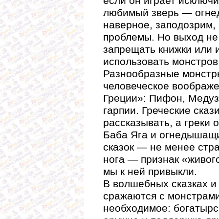
если он играет исключи
любимый зверь — огне
наверное, заподозрим, 
проблемы. Но выход не
запрещать книжки или и
использовать монстров
Разнообразные монстры
человеческое воображ
Греции»: Пифон, Медуз
гарпии. Греческие сказ
рассказывать, а греки 
Баба Яга и огнедышащи
сказок — не менее стр
нога — признак «живого
мы к ней привыкли.
В волшебных сказках и
сражаются с монстрами.
необходимое: богатырс