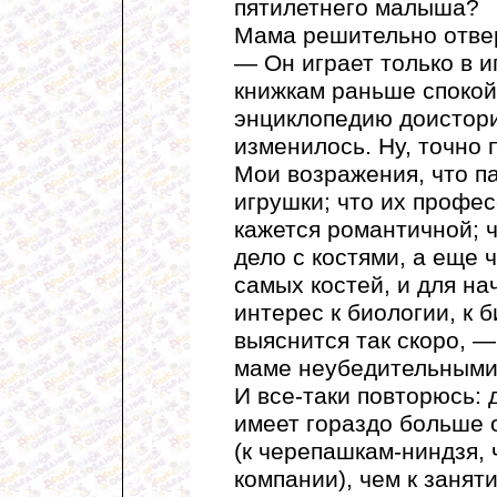
пятилетнего малыша?
Мама решительно отвер
— Он играет только в 
книжкам раньше спокойн
энциклопедию доистори
изменилось. Ну, точно 
Мои возражения, что п
игрушки; что их профес
кажется романтичной; 
дело с костями, а еще
самых костей, и для н
интерес к биологии, к б
выяснится так скоро, —
маме неубедительными
И все-таки повторюсь: 
имеет гораздо больше 
(к черепашкам-ниндзя, 
компании), чем к занят