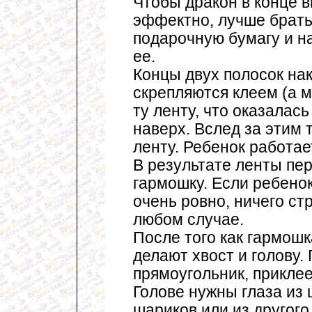
Чтобы дракон в конце 
эффектно, лучше брат
подарочную бумагу и н
ее.
Концы двух полосок нак
скрепляются клеем (а м
ту ленту, что оказалас
наверх. Вслед за этим 
ленту. Ребенок работает
В результате ленты пе
гармошку. Если ребено
очень ровно, ничего ст
любом случае.
После того как гармош
делают хвост и голову.
прямоугольник, прикле
Голове нужны глаза из 
шариков или из другог