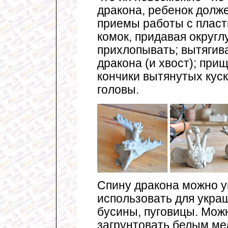
дракона, ребенок долж
приемы работы с пласт
комок, придавая округл
прихлопывать; вытягив
дракона (и хвост); при
кончики вытянутых куск
головы.
Спину дракона можно у
использовать для укр
бусины, пуговицы. Мож
загрунтовать белым ме