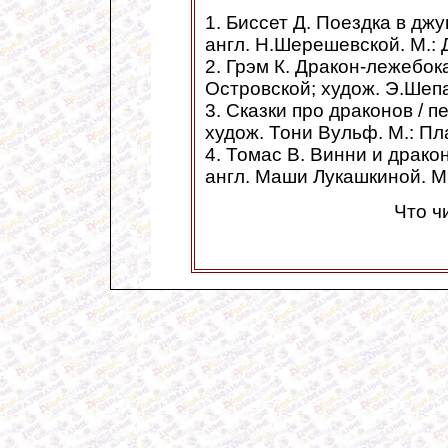
1. Биссет Д. Поездка в джун
англ. Н.Шерешевской. М.: 
2. Грэм К. Дракон-лежебока: 
Островской; худож. Э.Шепа
3. Сказки про драконов / 
худож. Тони Вульф. М.: Пл
4. Томас В. Винни и дракон
англ. Маши Лукашкиной. М
Что ч