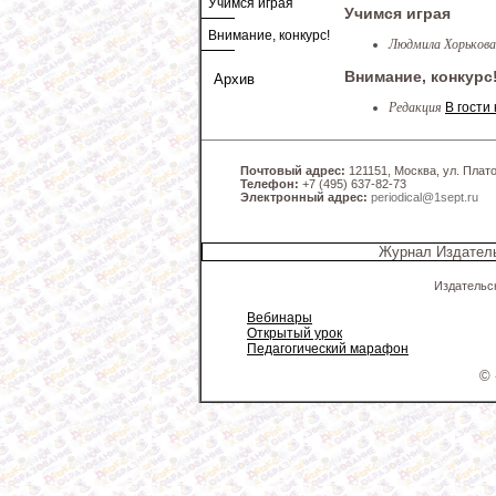
Учимся играя
Учимся играя
Внимание, конкурс!
Людмила Хорьков
Внимание, конкурс
Архив
Редакция
В гости
Почтовый адрес:
121151, Москва, ул. Платов
Телефон:
+7 (495) 637-82-73
Электронный адрес:
periodical@1sept.ru
Журнал Издатель
Издательс
Вебинары
Открытый урок
Педагогический марафон
© 