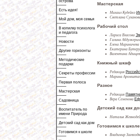
острова
Мастерская
Есть идея!
Михаил Кудейко
И
Светлана Суханов
Мой дом, моя семья
Рабочий стол
В копилку психолога
и педагога
Лариса Власова
Эк
Галина Абдулкери
Новости
Елена Мариничева
Екатерина Бутер
Другие горизонты
Валентина Адище
Методические
Книжный шкаф
подарки
Редакция
Российс
Секреты профессии
Марина Аромшт
Первая полоса
Разное
Мастерская
Редакция
Памятн
Вера Семенова
Еф
Садовница
Детский сад как д
Воспитатель по
имени Природа
Наталья Жевноде
Детский сад как дом
Готовимся к школе
Готовимся к школе
Владимир Загвозд