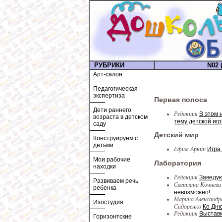
РУБРИКИ
N02 (
Арт-салон
Педагогическая
экспертиза
Первая полоса
Дети раннего
Редакция
В этом 
возраста в детском
тему детской иг
саду
Детский мир
Конструируем с
детьми
Ефим Аркин
Игра
Мои рабочие
Лаборатория
находки
Редакция
Заведу
Развиваем речь
Светлана Кочнев
ребенка
невозможно!
Марина Александро
Изостудия
Сидоренко
Ко Дню
Редакция
Выставк
Горизонтские