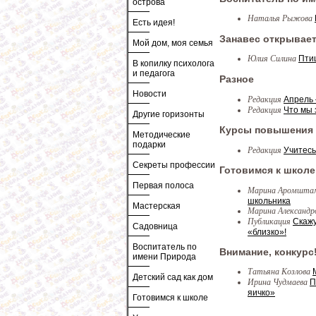
острова
Наталья Рыжова
Есть идея!
Занавес открывае
Мой дом, моя семья
Юлия Силина
Пти
В копилку психолога
и педагога
Разное
Новости
Редакция
Апрель 
Редакция
Что мы 
Другие горизонты
Курсы повышения
Методические
подарки
Редакция
Учитесь
Секреты профессии
Готовимся к школе
Первая полоса
Марина Аромшт
школьника
Мастерская
Марина Александр
Публикация
Скажу
Садовница
«близко»!
Воспитатель по
Внимание, конкурс
имени Природа
Татьяна Козлова
Детский сад как дом
Ирина Чудмаева
П
яичко»
Готовимся к школе