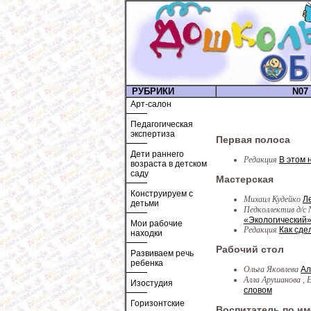
РУБРИКИ
N07 
Арт-салон
Педагогическая
экспертиза
Первая полоса
Дети раннего
Редакция
В этом 
возраста в детском
саду
Мастерская
Конструируем с
Михаил Кудейко
Ле
детьми
Педколлектив д/с 
«Экологический
Мои рабочие
Редакция
Как сде
находки
Рабочий стол
Развиваем речь
ребенка
Ольга Яковлева
Ал
Алла Арушанова , 
Изостудия
словом
Горизонтские
Воспитатель по и