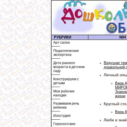
РУБРИКИ
N04 
Арт-салон
Педагогическая
экспертиза
Ведущая тем
Дети раннего
возраста в детском
дошкольной п
саду
Личный опы
Конструируем с
Вера 
детьми
МИРОН
Мои рабочие
Знаком
находки
жизни
Развиваем речь
Круглый сто
ребенка
Вера 
Изостудия
Люби и знай
Горизонтские