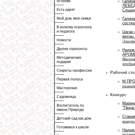
Галин
острова
ЛЕБЕ
Есть идея!
Слышу,
Мой дом, моя семья
Галин
состяз
В копилку психолога
и педагога
Цаган 
весны
Новости
Элист
Другие горизонты
Надеж
АРОМШ
Методические
Инсцен
подарки
предан
Секреты профессии
Рабочий сто
Первая полоса
М.ПРО
развит
Мастерская
Конкурс
Садовница
Марин
Воспитатель по
"Педаг
имени Природа
Старая
Детский сад как дом
конкур
Готовимся к школе
Надеж
путани