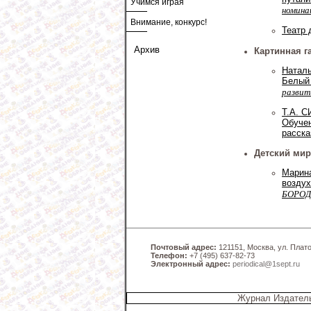
Учимся играя
номина
Внимание, конкурс!
Театр 
Архив
Картинная г
Натал
Белый
развит
Т.А. 
Обучен
расска
Детский мир
Марин
воздух
БОРО
Почтовый адрес:
121151, Москва, ул. Платов
Телефон:
+7 (495) 637-82-73
Электронный адрес:
periodical@1sept.ru
Журнал Издатель