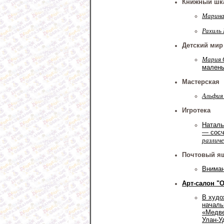
Книжный шк
Марина
Рахиль
Детский мир
Мария 
малень
Мастерская
Альфия
Игротека
Наталь
— сосч
различ
Почтовый я
Вниман
Арт-салон "
В худо
началь
«Медве
Улан-У