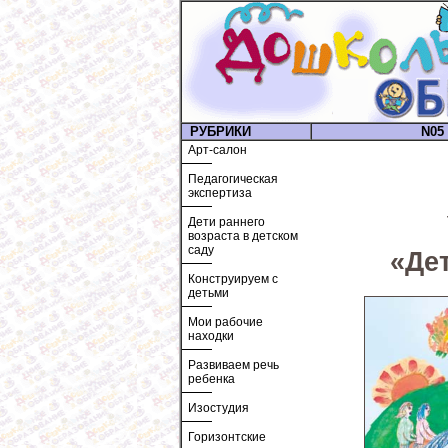
РУБРИКИ
N05 
Арт-салон
Педагогическая
экспертиза
Дети раннего
возраста в детском
саду
«Де
Конструируем с
детьми
Мои рабочие
находки
Развиваем речь
ребенка
Изостудия
Горизонтские