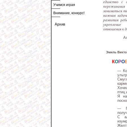
единство с 
Учимся играя
переживания
заниматься т
Внимание, конкурс!
важная задач
развития реб
Архив
укрепление
отношения к 
А
Эмиль Викт
К
О
Р
О
— Ко
ульт
Смуг
карм
Хоче
птиц 
Я на
поско
— П
полу
С а
изум
Жел