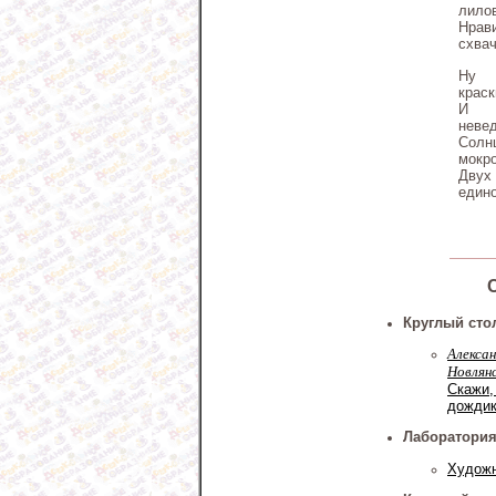
лило
Нрав
схвач
Ну 
крас
И 
неве
Сол
мокро
Двух
едино
Круглый сто
Алекса
Новлян
Скажи,
дожди
Лаборатори
Художн