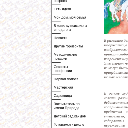
острова
Есть идея!
Мой дом, моя семья
В копилку психолога
и педагога
Новости
В развитии де
творчества, в
Другие горизонты
изобразитель
принцип своб
Методические
непременным у
подарки
Это значит, ч
Секреты
не могут быть
профессии
принудительн
только из дет
Первая полоса
Мастерская
В основе худ
Садовница
лежит разви
действитель
Воспитатель по
воспринима
имени Природа
предметов и
внутреннего
Детский сад как дом
содержани
Готовимся к школе
переживать