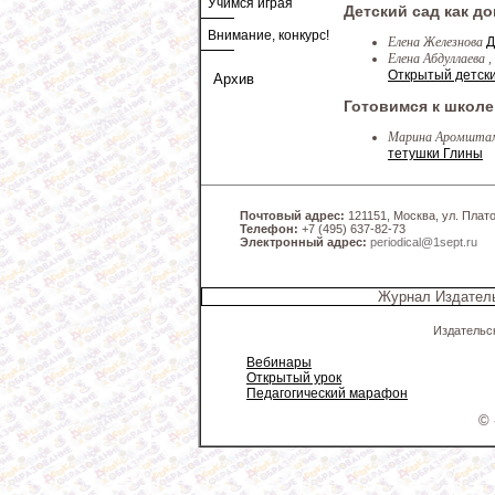
Учимся играя
Детский сад как д
Внимание, конкурс!
Елена Железнова
Д
Елена Абдуллаева 
Открытый детски
Архив
Готовимся к школе
Марина Аромшта
тетушки Глины
Почтовый адрес:
121151, Москва, ул. Платов
Телефон:
+7 (495) 637-82-73
Электронный адрес:
periodical@1sept.ru
Журнал Издатель
Издательс
Вебинары
Открытый урок
Педагогический марафон
© 