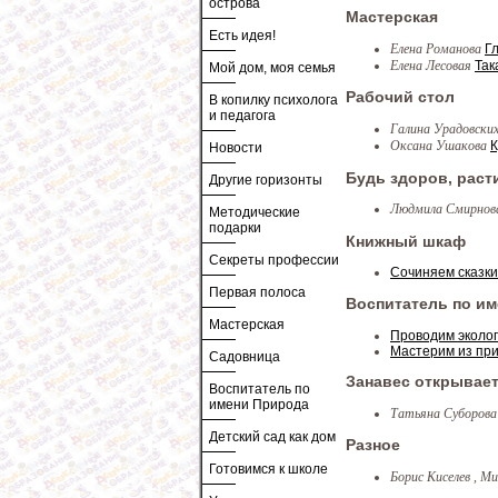
острова
Мастерская
Есть идея!
Елена Романова
Г
Елена Лесовая
Так
Мой дом, моя семья
Рабочий стол
В копилку психолога
и педагога
Галина Урадовски
Оксана Ушакова
К
Новости
Будь здоров, рас
Другие горизонты
Людмила Смирно
Методические
подарки
Книжный шкаф
Секреты профессии
Сочиняем сказки
Первая полоса
Воспитатель по и
Мастерская
Проводим эколог
Мастерим из пр
Садовница
Занавес открывае
Воспитатель по
имени Природа
Татьяна Суборов
Детский сад как дом
Разное
Готовимся к школе
Борис Киселев , М